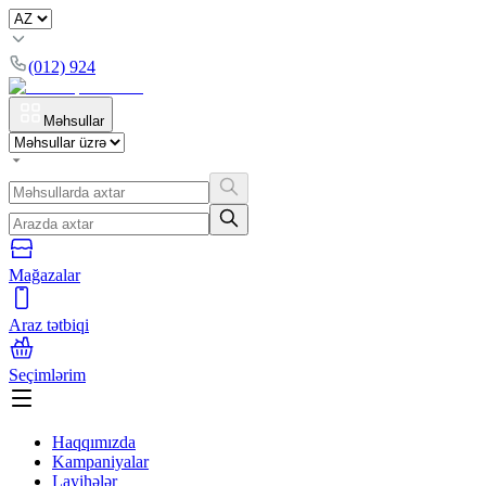
(012) 924
Məhsullar
Mağazalar
Araz tətbiqi
Seçimlərim
Haqqımızda
Kampaniyalar
Layihələr