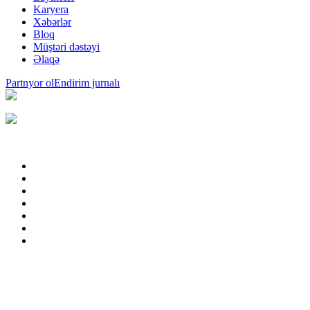
Karyera
Xəbərlər
Bloq
Müştəri dəstəyi
Əlaqə
Partnyor ol
Endirim jurnalı