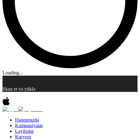
Loading...
Skan et və yüklə
Haqqımızda
Kampaniyalar
Layihələr
Karyera