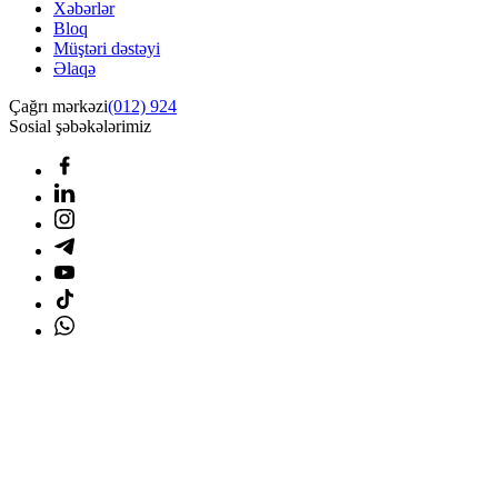
Xəbərlər
Bloq
Müştəri dəstəyi
Əlaqə
Çağrı mərkəzi
(012) 924
Sosial şəbəkələrimiz