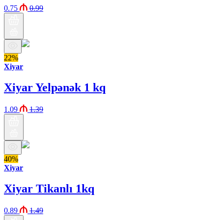
0.75
0.99
22%
Xiyar
Xiyar Yelpənək 1 kq
1.09
1.39
40%
Xiyar
Xiyar Tikanlı 1kq
0.89
1.49