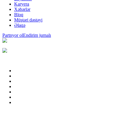
Karyera
Xəbərlər
Bloq
Müştəri dəstəyi
Əlaqə
Partnyor ol
Endirim jurnalı