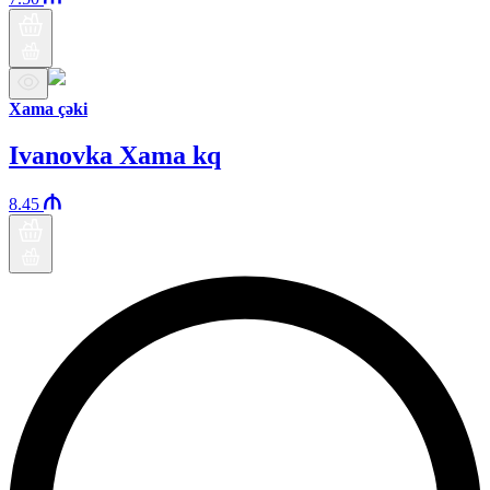
Xama çəki
Ivanovka Xama kq
8.45