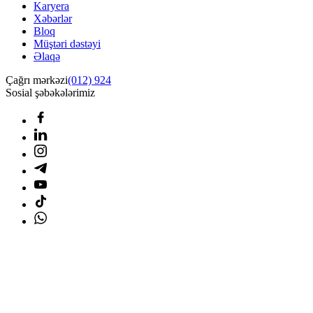
Karyera
Xəbərlər
Bloq
Müştəri dəstəyi
Əlaqə
Çağrı mərkəzi
(012) 924
Sosial şəbəkələrimiz