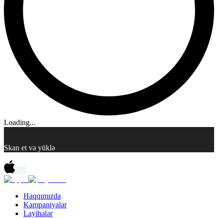
Loading...
Skan et və yüklə
Haqqımızda
Kampaniyalar
Layihələr