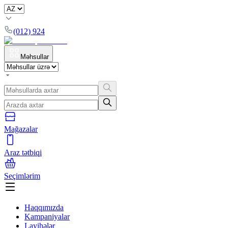
(012) 924
Məhsullar
Mağazalar
Araz tətbiqi
Seçimlərim
Haqqımızda
Kampaniyalar
Layihələr