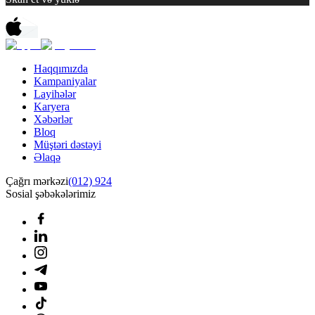
Haqqımızda
Kampaniyalar
Layihələr
Karyera
Xəbərlər
Bloq
Müştəri dəstəyi
Əlaqə
Çağrı mərkəzi
(012) 924
Sosial şəbəkələrimiz