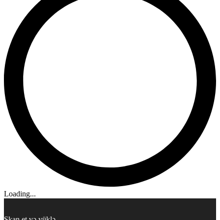
Loading...
Skan et və yüklə