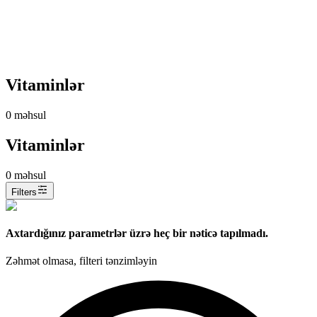
Vitaminlər
0
məhsul
Vitaminlər
0
məhsul
Filters
Axtardığınız parametrlər üzrə heç bir nəticə tapılmadı.
Zəhmət olmasa, filteri tənzimləyin