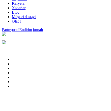
Karyera
Xəbərlər
Bloq
Müştəri dəstəyi
Əlaqə
Partnyor ol
Endirim jurnalı