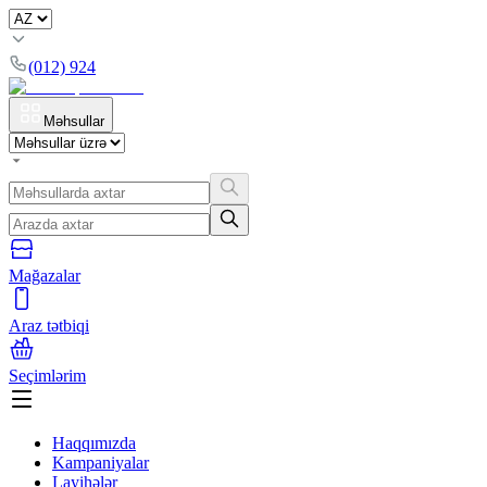
(012) 924
Məhsullar
Mağazalar
Araz tətbiqi
Seçimlərim
Haqqımızda
Kampaniyalar
Layihələr