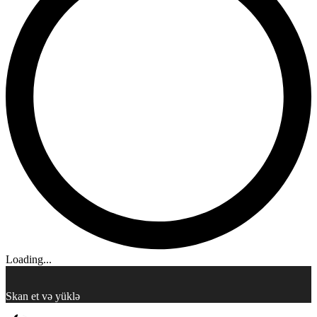
Loading...
Skan et və yüklə