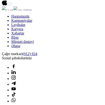
Haqqımızda
Kampaniyalar
Layihələr
Karyera
Xəbərlər
Bloq
Müştəri dəstəyi
Əlaqə
Çağrı mərkəzi
(012) 924
Sosial şəbəkələrimiz