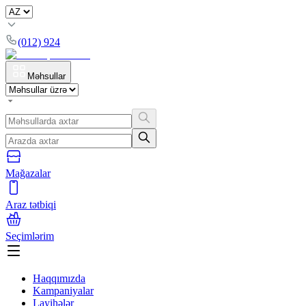
(012) 924
Məhsullar
Mağazalar
Araz tətbiqi
Seçimlərim
Haqqımızda
Kampaniyalar
Layihələr