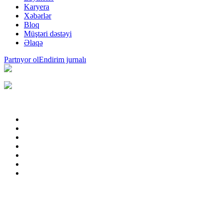
Karyera
Xəbərlər
Bloq
Müştəri dəstəyi
Əlaqə
Partnyor ol
Endirim jurnalı