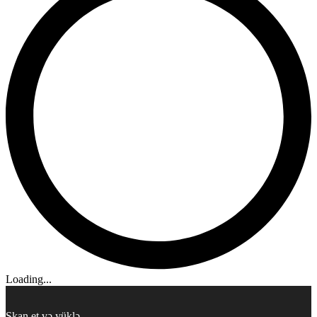
Loading...
Skan et və yüklə