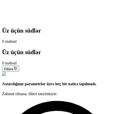
Üz üçün südlər
0
məhsul
Üz üçün südlər
0
məhsul
Filters
Axtardığınız parametrlər üzrə heç bir nəticə tapılmadı.
Zəhmət olmasa, filteri tənzimləyin