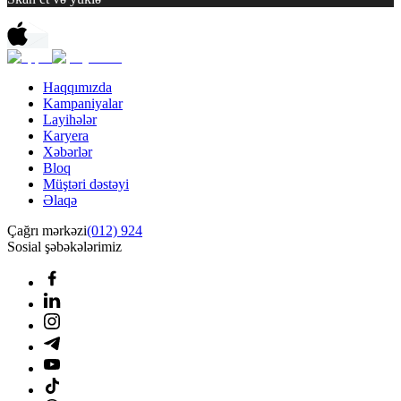
Haqqımızda
Kampaniyalar
Layihələr
Karyera
Xəbərlər
Bloq
Müştəri dəstəyi
Əlaqə
Çağrı mərkəzi
(012) 924
Sosial şəbəkələrimiz