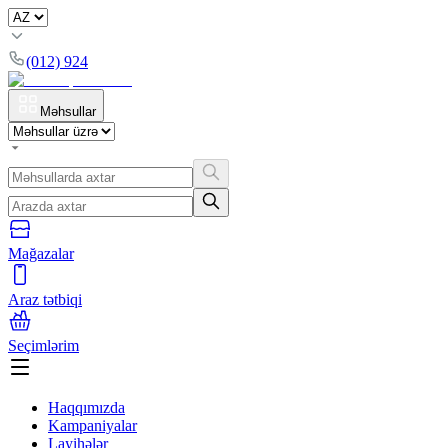
(012) 924
Məhsullar
Mağazalar
Araz tətbiqi
Seçimlərim
Haqqımızda
Kampaniyalar
Layihələr