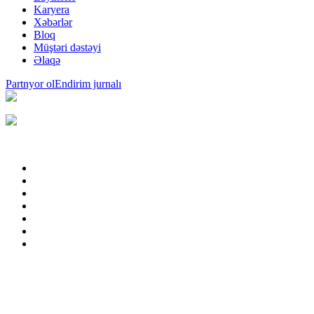
Karyera
Xəbərlər
Bloq
Müştəri dəstəyi
Əlaqə
Partnyor ol
Endirim jurnalı