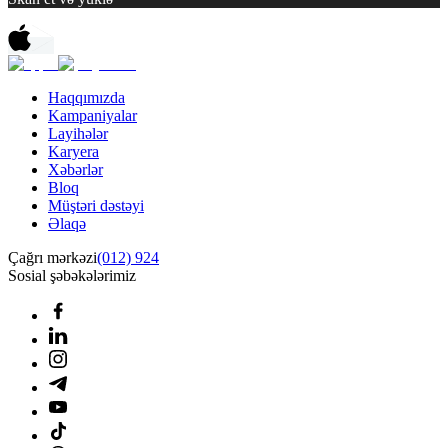
Haqqımızda
Kampaniyalar
Layihələr
Karyera
Xəbərlər
Bloq
Müştəri dəstəyi
Əlaqə
Çağrı mərkəzi
(012) 924
Sosial şəbəkələrimiz