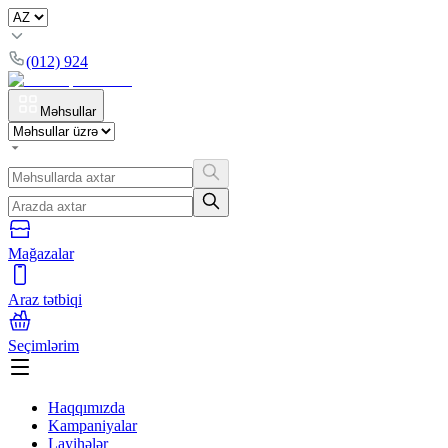
(012) 924
Məhsullar
Mağazalar
Araz tətbiqi
Seçimlərim
Haqqımızda
Kampaniyalar
Layihələr