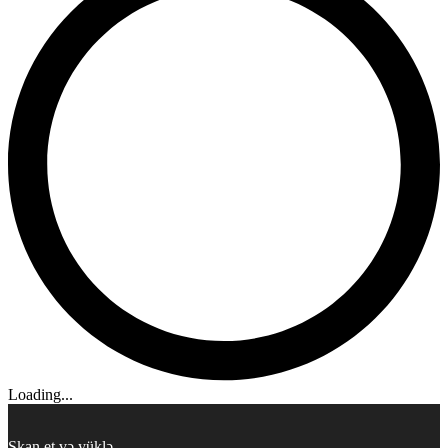
Loading...
Skan et və yüklə