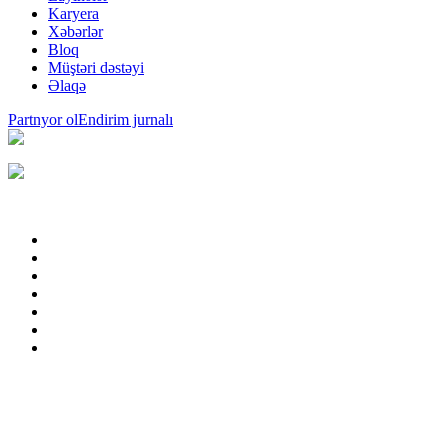
Karyera
Xəbərlər
Bloq
Müştəri dəstəyi
Əlaqə
Partnyor ol
Endirim jurnalı