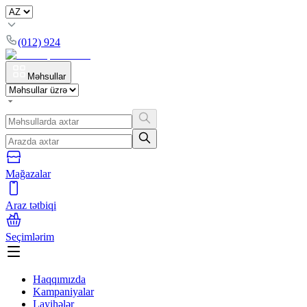
(012) 924
Məhsullar
Mağazalar
Araz tətbiqi
Seçimlərim
Haqqımızda
Kampaniyalar
Layihələr