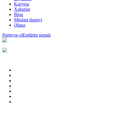
Karyera
Xəbərlər
Bloq
Müştəri dəstəyi
Əlaqə
Partnyor ol
Endirim jurnalı