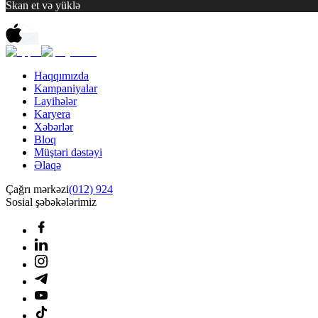
Skan et və yüklə
Haqqımızda
Kampaniyalar
Layihələr
Karyera
Xəbərlər
Bloq
Müştəri dəstəyi
Əlaqə
Çağrı mərkəzi
(012) 924
Sosial şəbəkələrimiz