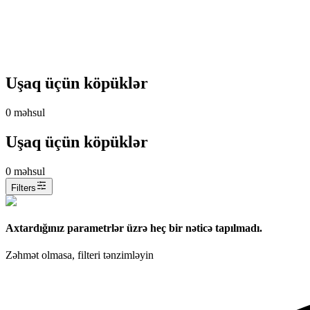
Uşaq üçün köpüklər
0
məhsul
Uşaq üçün köpüklər
0
məhsul
Filters
Axtardığınız parametrlər üzrə heç bir nəticə tapılmadı.
Zəhmət olmasa, filteri tənzimləyin