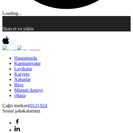
Loading...
Skan et və yüklə
Haqqımızda
Kampaniyalar
Layihələr
Karyera
Xəbərlər
Bloq
Müştəri dəstəyi
Əlaqə
Çağrı mərkəzi
(012) 924
Sosial şəbəkələrimiz