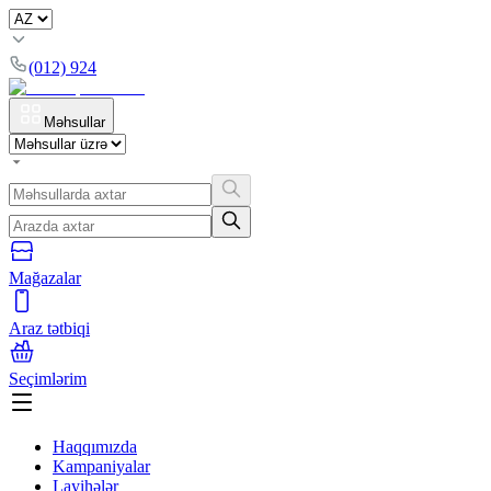
(012) 924
Məhsullar
Mağazalar
Araz tətbiqi
Seçimlərim
Haqqımızda
Kampaniyalar
Layihələr