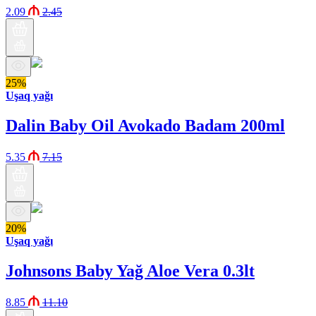
2.09
2.45
25%
Uşaq yağı
Dalin Baby Oil Avokado Badam 200ml
5.35
7.15
20%
Uşaq yağı
Johnsons Baby Yağ Aloe Vera 0.3lt
8.85
11.10