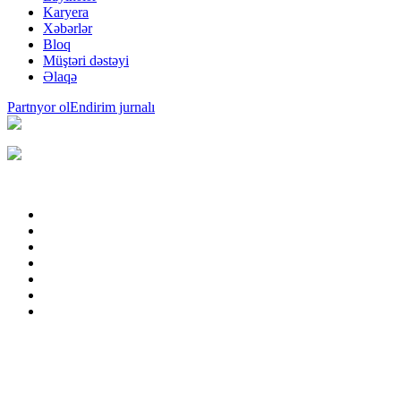
Karyera
Xəbərlər
Bloq
Müştəri dəstəyi
Əlaqə
Partnyor ol
Endirim jurnalı