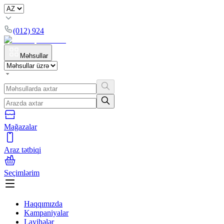
(012) 924
Məhsullar
Mağazalar
Araz tətbiqi
Seçimlərim
Haqqımızda
Kampaniyalar
Layihələr