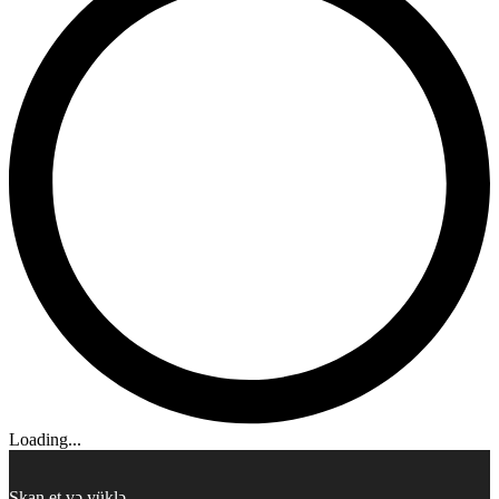
Loading...
Skan et və yüklə