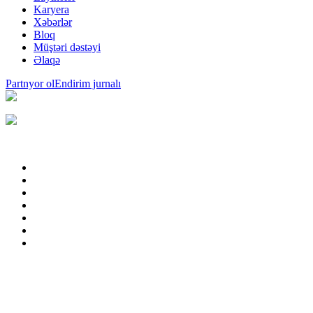
Karyera
Xəbərlər
Bloq
Müştəri dəstəyi
Əlaqə
Partnyor ol
Endirim jurnalı