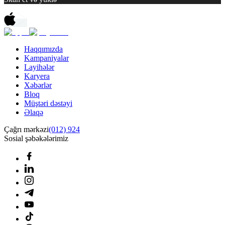
Haqqımızda
Kampaniyalar
Layihələr
Karyera
Xəbərlər
Bloq
Müştəri dəstəyi
Əlaqə
Çağrı mərkəzi
(012) 924
Sosial şəbəkələrimiz