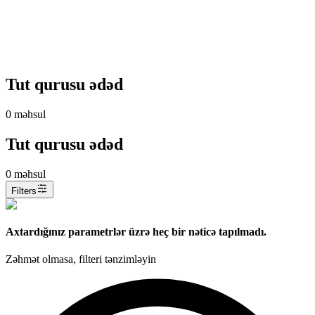
Tut qurusu ədəd
0
məhsul
Tut qurusu ədəd
0
məhsul
Filters
Axtardığınız parametrlər üzrə heç bir nəticə tapılmadı.
Zəhmət olmasa, filteri tənzimləyin