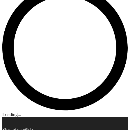
Loading...
Skan et və yüklə