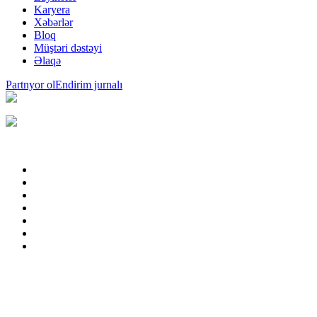
Karyera
Xəbərlər
Bloq
Müştəri dəstəyi
Əlaqə
Partnyor ol
Endirim jurnalı