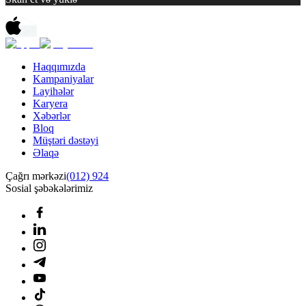
Haqqımızda
Kampaniyalar
Layihələr
Karyera
Xəbərlər
Bloq
Müştəri dəstəyi
Əlaqə
Çağrı mərkəzi
(012) 924
Sosial şəbəkələrimiz