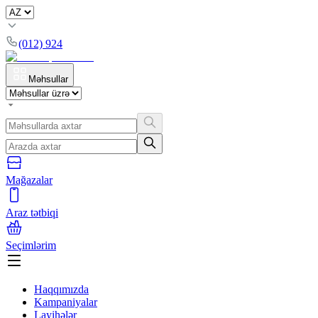
(012) 924
Məhsullar
Mağazalar
Araz tətbiqi
Seçimlərim
Haqqımızda
Kampaniyalar
Layihələr