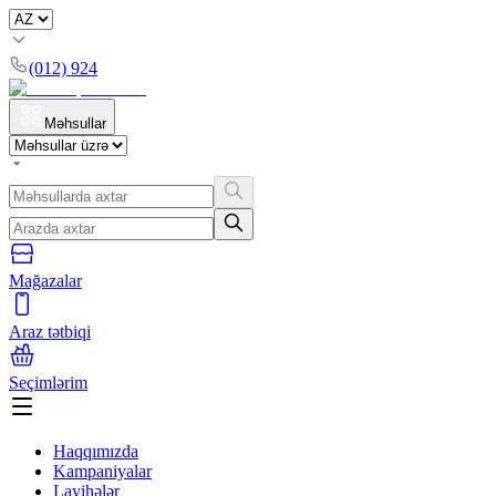
(012) 924
Məhsullar
Mağazalar
Araz tətbiqi
Seçimlərim
Haqqımızda
Kampaniyalar
Layihələr