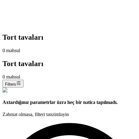
Tort tavaları
0
məhsul
Tort tavaları
0
məhsul
Filters
Axtardığınız parametrlər üzrə heç bir nəticə tapılmadı.
Zəhmət olmasa, filteri tənzimləyin