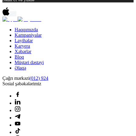
Haqqımızda
Kampaniyalar
Layihələr
Karyera
Xəbərlər
Bloq
Müştəri dəstəyi
Əlaqə
Çağrı mərkəzi
(012) 924
Sosial şəbəkələrimiz