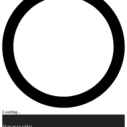
Loading...
Skan et və yüklə