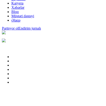
Karyera
Xəbərlər
Bloq
Müştəri dəstəyi
Əlaqə
Partnyor ol
Endirim jurnalı