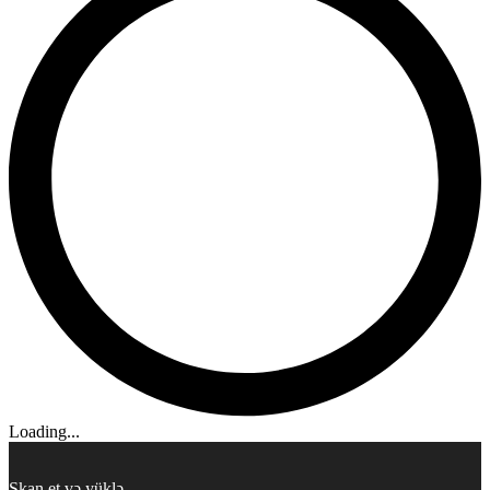
Loading...
Skan et və yüklə