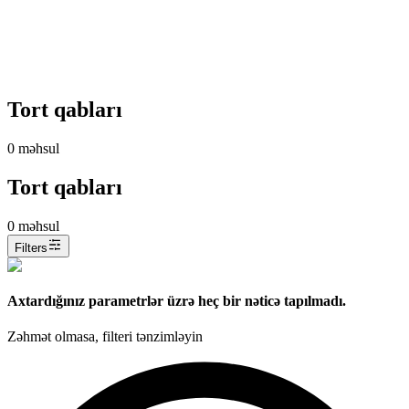
Tort qabları
0
məhsul
Tort qabları
0
məhsul
Filters
Axtardığınız parametrlər üzrə heç bir nəticə tapılmadı.
Zəhmət olmasa, filteri tənzimləyin