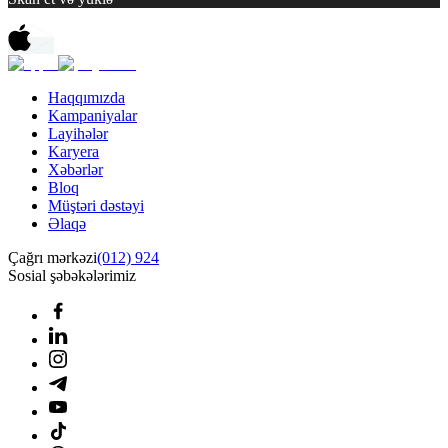
Haqqımızda
Kampaniyalar
Layihələr
Karyera
Xəbərlər
Bloq
Müştəri dəstəyi
Əlaqə
Çağrı mərkəzi
(012) 924
Sosial şəbəkələrimiz