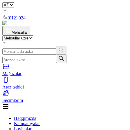
(012) 924
Məhsullar
Mağazalar
Araz tətbiqi
Seçimlərim
Haqqımızda
Kampaniyalar
Layihələr