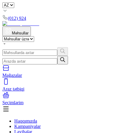
(012) 924
Məhsullar
Mağazalar
Araz tətbiqi
Seçimlərim
Haqqımızda
Kampaniyalar
Layihələr