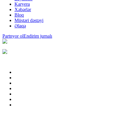
Karyera
Xəbərlər
Bloq
Müştəri dəstəyi
Əlaqə
Partnyor ol
Endirim jurnalı