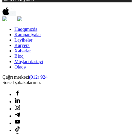
Haqqımızda
Kampaniyalar
Layihələr
Karyera
Xəbərlər
Bloq
Müştəri dəstəyi
Əlaqə
Çağrı mərkəzi
(012) 924
Sosial şəbəkələrimiz