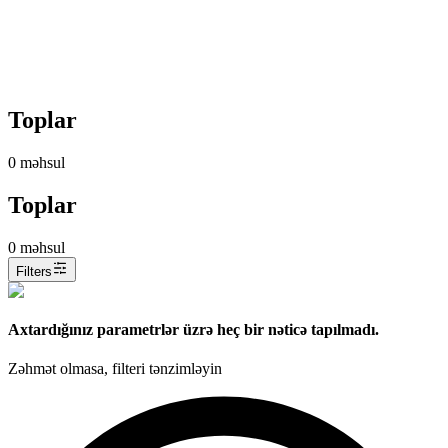
Toplar
0
məhsul
Toplar
0
məhsul
Filters
Axtardığınız parametrlər üzrə heç bir nəticə tapılmadı.
Zəhmət olmasa, filteri tənzimləyin