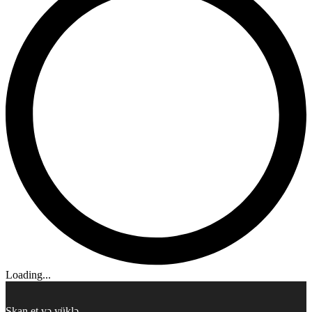
Loading...
Skan et və yüklə