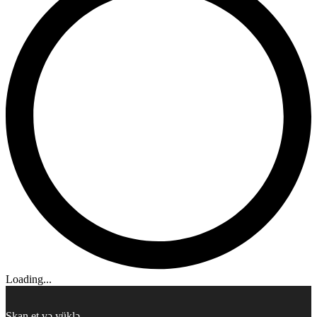
Loading...
Skan et və yüklə