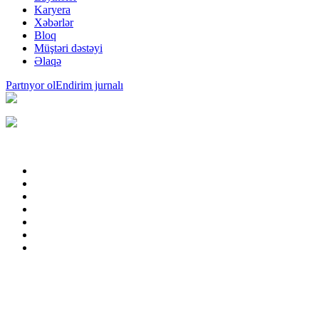
Karyera
Xəbərlər
Bloq
Müştəri dəstəyi
Əlaqə
Partnyor ol
Endirim jurnalı