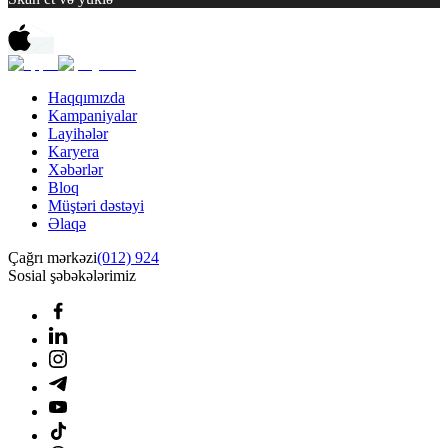
Haqqımızda
Kampaniyalar
Layihələr
Karyera
Xəbərlər
Bloq
Müştəri dəstəyi
Əlaqə
Çağrı mərkəzi
(012) 924
Sosial şəbəkələrimiz