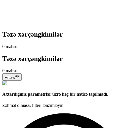
Təzə xərçəngkimilər
0
məhsul
Təzə xərçəngkimilər
0
məhsul
Filters
Axtardığınız parametrlər üzrə heç bir nəticə tapılmadı.
Zəhmət olmasa, filteri tənzimləyin