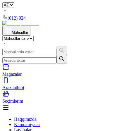
(012) 924
Məhsullar
Mağazalar
Araz tətbiqi
Seçimlərim
Haqqımızda
Kampaniyalar
Layihələr