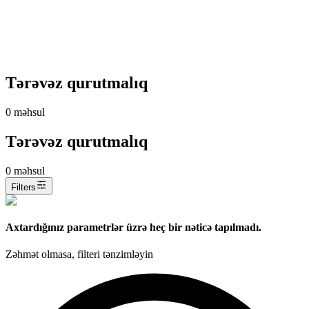
Tərəvəz qurutmalıq
0
məhsul
Tərəvəz qurutmalıq
0
məhsul
Filters
Axtardığınız parametrlər üzrə heç bir nəticə tapılmadı.
Zəhmət olmasa, filteri tənzimləyin