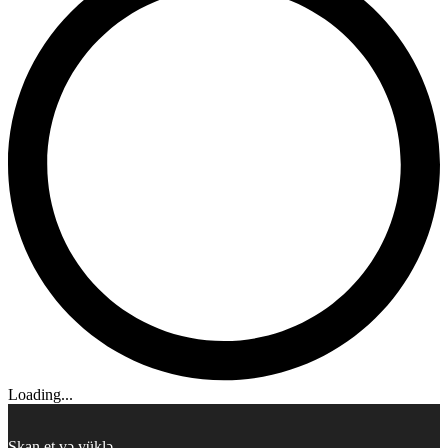
Loading...
Skan et və yüklə