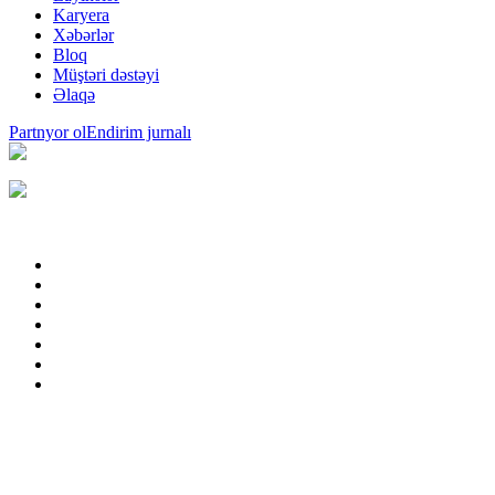
Karyera
Xəbərlər
Bloq
Müştəri dəstəyi
Əlaqə
Partnyor ol
Endirim jurnalı