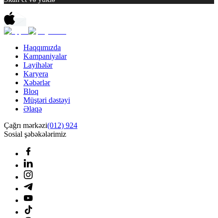
Haqqımızda
Kampaniyalar
Layihələr
Karyera
Xəbərlər
Bloq
Müştəri dəstəyi
Əlaqə
Çağrı mərkəzi
(012) 924
Sosial şəbəkələrimiz