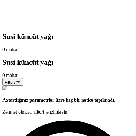
Suşi küncüt yağı
0
məhsul
Suşi küncüt yağı
0
məhsul
Filters
Axtardığınız parametrlər üzrə heç bir nəticə tapılmadı.
Zəhmət olmasa, filteri tənzimləyin