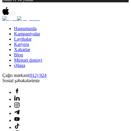
Haqqımızda
Kampaniyalar
Layihələr
Karyera
Xəbərlər
Bloq
Müştəri dəstəyi
Əlaqə
Çağrı mərkəzi
(012) 924
Sosial şəbəkələrimiz