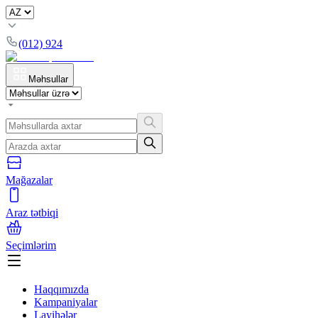
(012) 924
Məhsullar
Mağazalar
Araz tətbiqi
Seçimlərim
Haqqımızda
Kampaniyalar
Layihələr