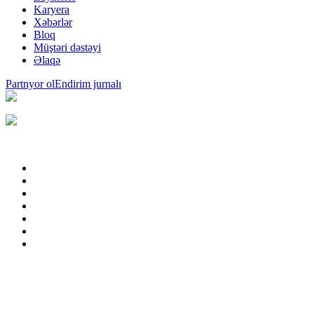
Karyera
Xəbərlər
Bloq
Müştəri dəstəyi
Əlaqə
Partnyor ol
Endirim jurnalı