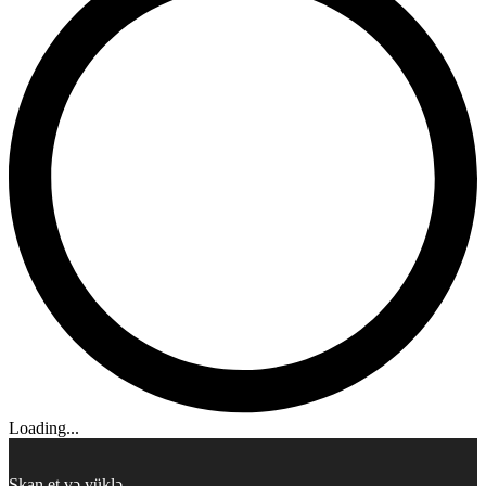
Loading...
Skan et və yüklə