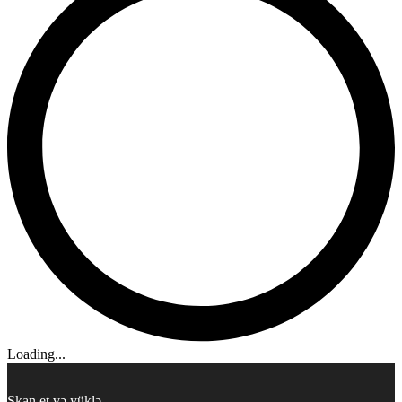
Loading...
Skan et və yüklə