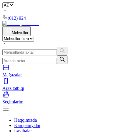
(012) 924
Məhsullar
Mağazalar
Araz tətbiqi
Seçimlərim
Haqqımızda
Kampaniyalar
Layihələr