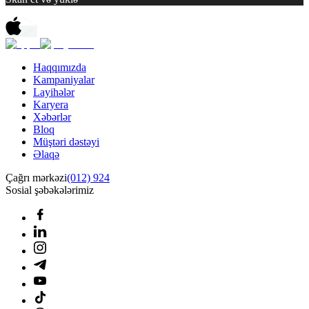
Haqqımızda
Kampaniyalar
Layihələr
Karyera
Xəbərlər
Bloq
Müştəri dəstəyi
Əlaqə
Çağrı mərkəzi
(012) 924
Sosial şəbəkələrimiz