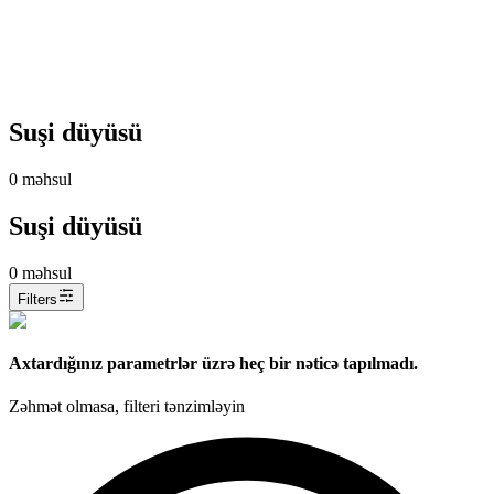
Suşi düyüsü
0
məhsul
Suşi düyüsü
0
məhsul
Filters
Axtardığınız parametrlər üzrə heç bir nəticə tapılmadı.
Zəhmət olmasa, filteri tənzimləyin