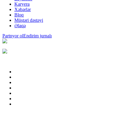
Karyera
Xəbərlər
Bloq
Müştəri dəstəyi
Əlaqə
Partnyor ol
Endirim jurnalı