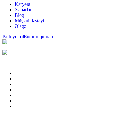
Karyera
Xəbərlər
Bloq
Müştəri dəstəyi
Əlaqə
Partnyor ol
Endirim jurnalı