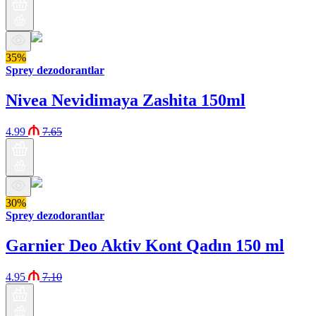
35%
Sprey dezodorantlar
Nivea Nevidimaya Zashita 150ml
4.99
7.65
30%
Sprey dezodorantlar
Garnier Deo Aktiv Kont Qadın 150 ml
4.95
7.10