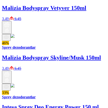
Malizia Bodyspray Vetyver 150ml
3.49
6.45
46%
Sprey dezodorantlar
Malizia Bodyspray Skyline/Musk 150ml
3.49
6.45
33%
Sprey dezodorantlar
Intesa Sprey Deo Energy Power 150 ml