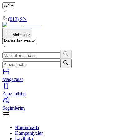
(012) 924
Məhsullar
Mağazalar
Araz tətbiqi
Seçimlərim
Haqqımızda
Kampaniyalar
Layihələr