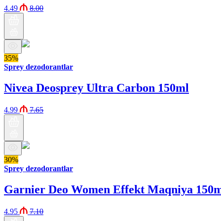
4.49
8.00
35%
Sprey dezodorantlar
Nivea Deosprey Ultra Carbon 150ml
4.99
7.65
30%
Sprey dezodorantlar
Garnier Deo Women Effekt Maqniya 150
4.95
7.10