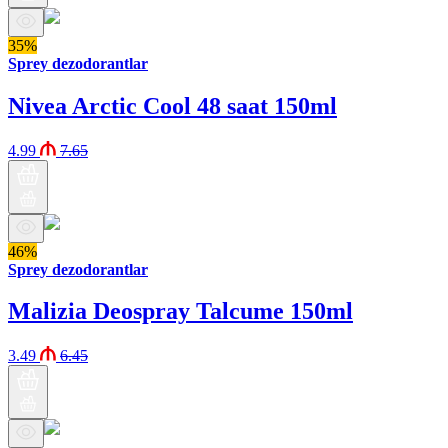
35%
Sprey dezodorantlar
Nivea Arctic Cool 48 saat 150ml
4.99
7.65
46%
Sprey dezodorantlar
Malizia Deospray Talcume 150ml
3.49
6.45