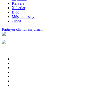
Karyera
Xəbərlər
Bloq
Müştəri dəstəyi
Əlaqə
Partnyor ol
Endirim jurnalı