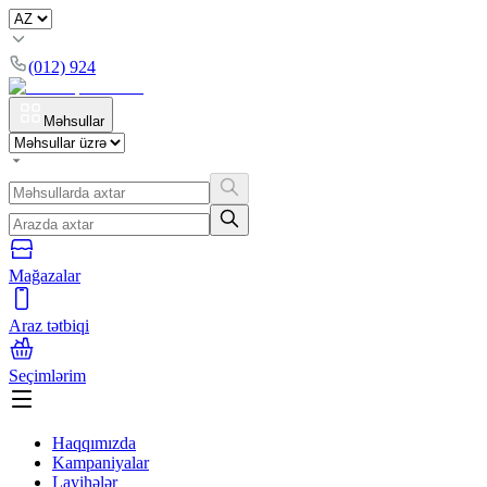
(012) 924
Məhsullar
Mağazalar
Araz tətbiqi
Seçimlərim
Haqqımızda
Kampaniyalar
Layihələr