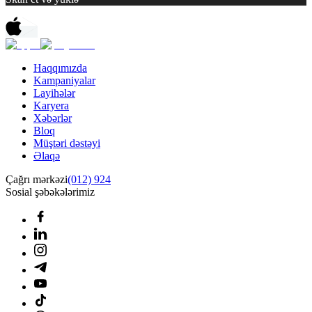
Haqqımızda
Kampaniyalar
Layihələr
Karyera
Xəbərlər
Bloq
Müştəri dəstəyi
Əlaqə
Çağrı mərkəzi
(012) 924
Sosial şəbəkələrimiz