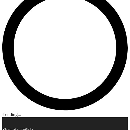
Loading...
Skan et və yüklə