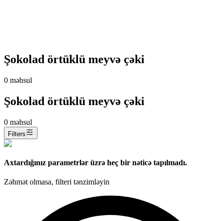
Şokolad örtüklü meyvə çəki
0
məhsul
Şokolad örtüklü meyvə çəki
0
məhsul
Filters
Axtardığınız parametrlər üzrə heç bir nəticə tapılmadı.
Zəhmət olmasa, filteri tənzimləyin