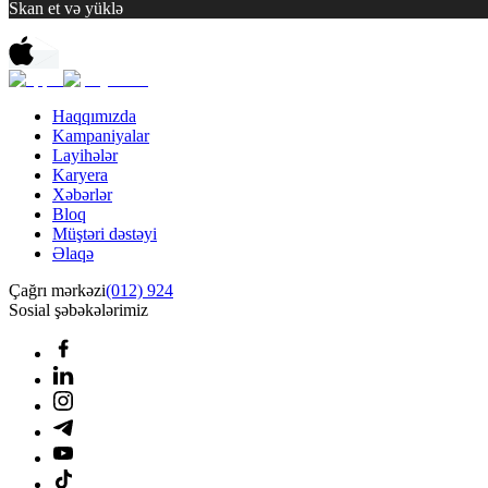
Skan et və yüklə
Haqqımızda
Kampaniyalar
Layihələr
Karyera
Xəbərlər
Bloq
Müştəri dəstəyi
Əlaqə
Çağrı mərkəzi
(012) 924
Sosial şəbəkələrimiz