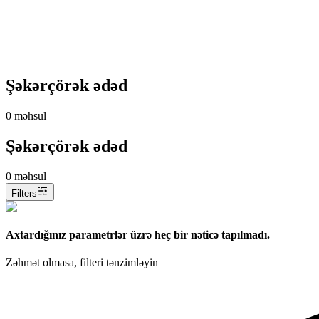
Şəkərçörək ədəd
0
məhsul
Şəkərçörək ədəd
0
məhsul
Filters
Axtardığınız parametrlər üzrə heç bir nəticə tapılmadı.
Zəhmət olmasa, filteri tənzimləyin