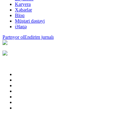
Karyera
Xəbərlər
Bloq
Müştəri dəstəyi
Əlaqə
Partnyor ol
Endirim jurnalı