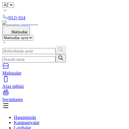
(012) 924
Məhsullar
Mağazalar
Araz tətbiqi
Seçimlərim
Haqqımızda
Kampaniyalar
Layihələr