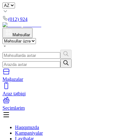
(012) 924
Məhsullar
Mağazalar
Araz tətbiqi
Seçimlərim
Haqqımızda
Kampaniyalar
Layihələr