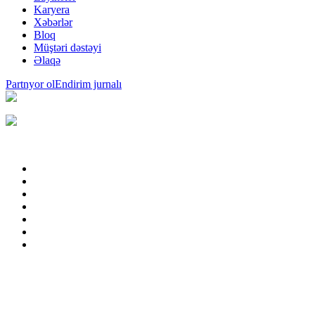
Karyera
Xəbərlər
Bloq
Müştəri dəstəyi
Əlaqə
Partnyor ol
Endirim jurnalı