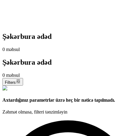
Şəkərbura ədəd
0
məhsul
Şəkərbura ədəd
0
məhsul
Filters
Axtardığınız parametrlər üzrə heç bir nəticə tapılmadı.
Zəhmət olmasa, filteri tənzimləyin