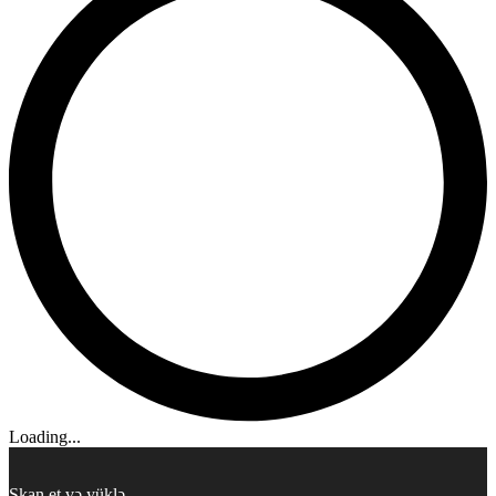
Loading...
Skan et və yüklə