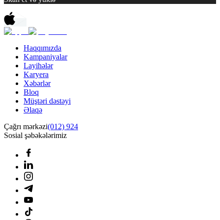
Haqqımızda
Kampaniyalar
Layihələr
Karyera
Xəbərlər
Bloq
Müştəri dəstəyi
Əlaqə
Çağrı mərkəzi
(012) 924
Sosial şəbəkələrimiz