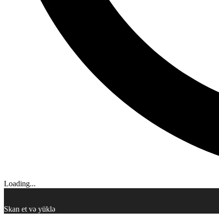
Loading...
Skan et və yüklə