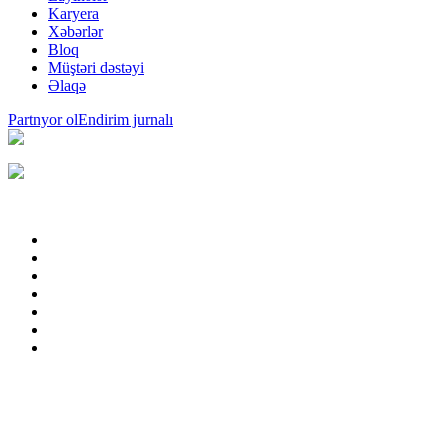
Karyera
Xəbərlər
Bloq
Müştəri dəstəyi
Əlaqə
Partnyor ol
Endirim jurnalı