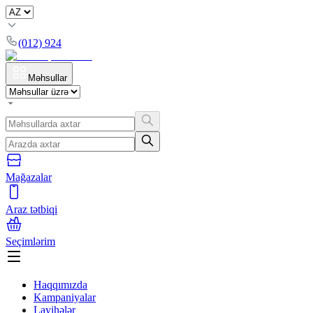
(012) 924
Məhsullar
Mağazalar
Araz tətbiqi
Seçimlərim
Haqqımızda
Kampaniyalar
Layihələr