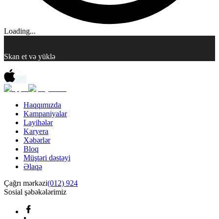
Loading...
Skan et və yüklə
Haqqımızda
Kampaniyalar
Layihələr
Karyera
Xəbərlər
Bloq
Müştəri dəstəyi
Əlaqə
Çağrı mərkəzi
(012) 924
Sosial şəbəkələrimiz