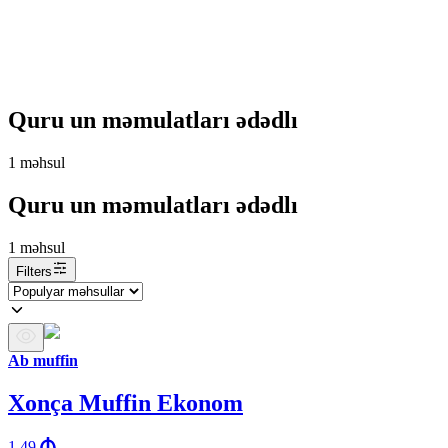
Quru un məmulatları ədədlı
1
məhsul
Quru un məmulatları ədədlı
1
məhsul
Filters
Ab muffin
Xonça Muffin Ekonom
1.49