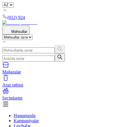
(012) 924
Məhsullar
Mağazalar
Araz tətbiqi
Seçimlərim
Haqqımızda
Kampaniyalar
Layihələr