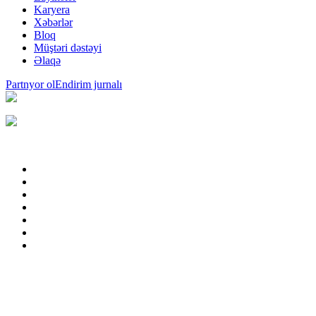
Karyera
Xəbərlər
Bloq
Müştəri dəstəyi
Əlaqə
Partnyor ol
Endirim jurnalı