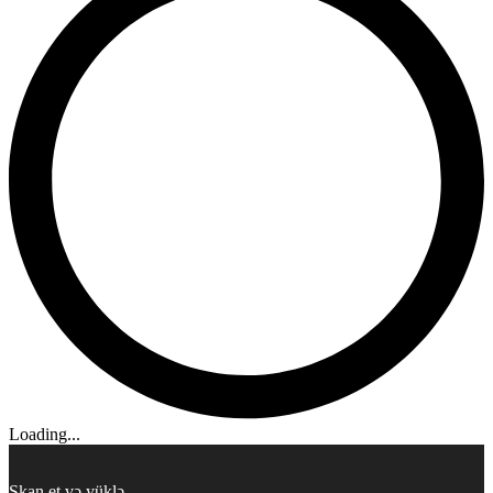
Loading...
Skan et və yüklə