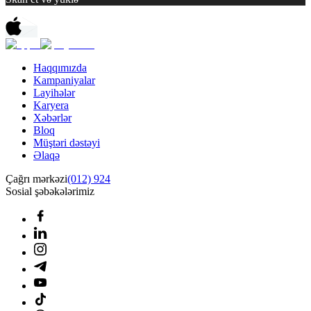
Haqqımızda
Kampaniyalar
Layihələr
Karyera
Xəbərlər
Bloq
Müştəri dəstəyi
Əlaqə
Çağrı mərkəzi
(012) 924
Sosial şəbəkələrimiz