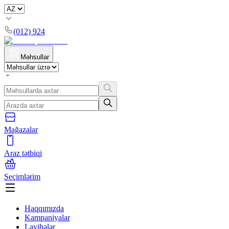
(012) 924
Məhsullar
Mağazalar
Araz tətbiqi
Seçimlərim
Haqqımızda
Kampaniyalar
Layihələr