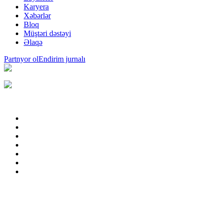
Karyera
Xəbərlər
Bloq
Müştəri dəstəyi
Əlaqə
Partnyor ol
Endirim jurnalı