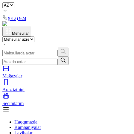
(012) 924
Məhsullar
Mağazalar
Araz tətbiqi
Seçimlərim
Haqqımızda
Kampaniyalar
Layihələr