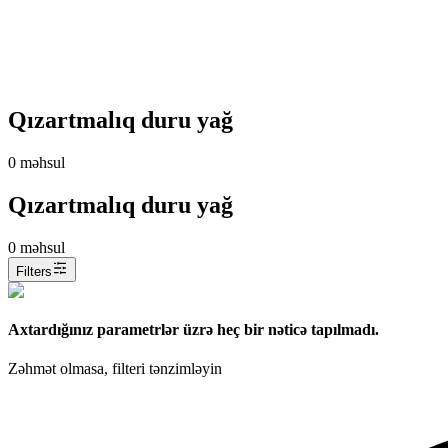
Qızartmalıq duru yağ
0
məhsul
Qızartmalıq duru yağ
0
məhsul
Filters
Axtardığınız parametrlər üzrə heç bir nəticə tapılmadı.
Zəhmət olmasa, filteri tənzimləyin