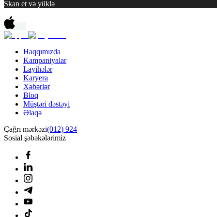
Skan et və yüklə
Haqqımızda
Kampaniyalar
Layihələr
Karyera
Xəbərlər
Bloq
Müştəri dəstəyi
Əlaqə
Çağrı mərkəzi
(012) 924
Sosial şəbəkələrimiz