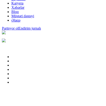
Karyera
Xəbərlər
Bloq
Müştəri dəstəyi
Əlaqə
Partnyor ol
Endirim jurnalı