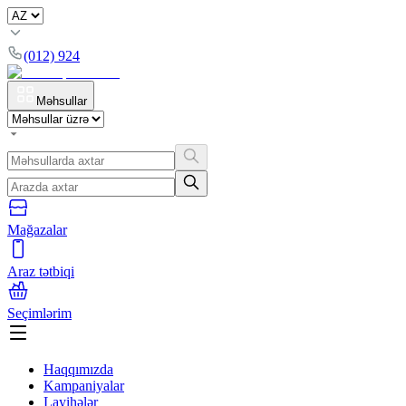
(012) 924
Məhsullar
Mağazalar
Araz tətbiqi
Seçimlərim
Haqqımızda
Kampaniyalar
Layihələr