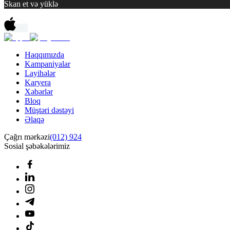
Skan et və yüklə
Haqqımızda
Kampaniyalar
Layihələr
Karyera
Xəbərlər
Bloq
Müştəri dəstəyi
Əlaqə
Çağrı mərkəzi
(012) 924
Sosial şəbəkələrimiz