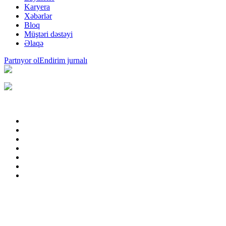
Karyera
Xəbərlər
Bloq
Müştəri dəstəyi
Əlaqə
Partnyor ol
Endirim jurnalı