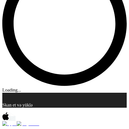
Loading...
Skan et və yüklə