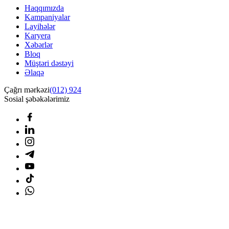
Haqqımızda
Kampaniyalar
Layihələr
Karyera
Xəbərlər
Bloq
Müştəri dəstəyi
Əlaqə
Çağrı mərkəzi
(012) 924
Sosial şəbəkələrimiz