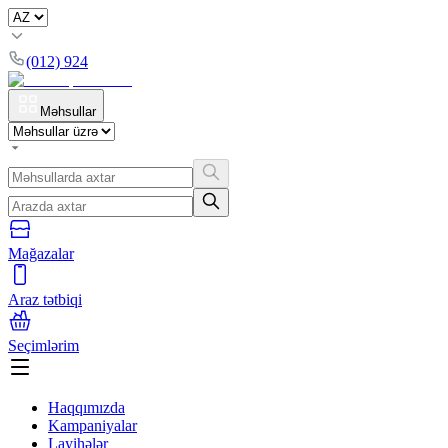
(012) 924
Məhsullar
Mağazalar
Araz tətbiqi
Seçimlərim
Haqqımızda
Kampaniyalar
Layihələr