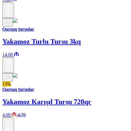
Qarışıq turşular
Yakamoz Turlu Tursu 3kq
14.00
13%
Qarışıq turşular
Yakamoz Karışıl Turşu 720qr
4.09
4.70