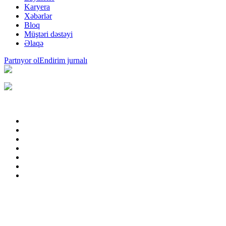
Karyera
Xəbərlər
Bloq
Müştəri dəstəyi
Əlaqə
Partnyor ol
Endirim jurnalı