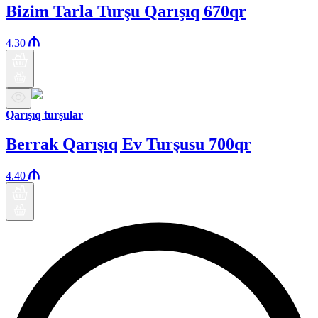
Bizim Tarla Turşu Qarışıq 670qr
4.30
Qarışıq turşular
Berrak Qarışıq Ev Turşusu 700qr
4.40