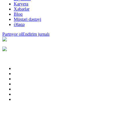
Karyera
Xəbərlər
Bloq
Müştəri dəstəyi
Əlaqə
Partnyor ol
Endirim jurnalı