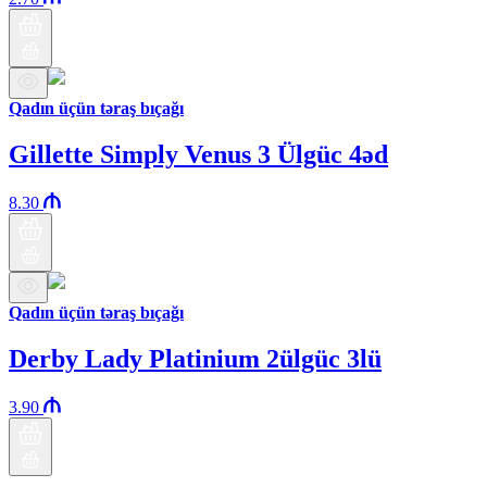
Qadın üçün təraş bıçağı
Gillette Simply Venus 3 Ülgüc 4əd
8.30
Qadın üçün təraş bıçağı
Derby Lady Platinium 2ülgüc 3lü
3.90