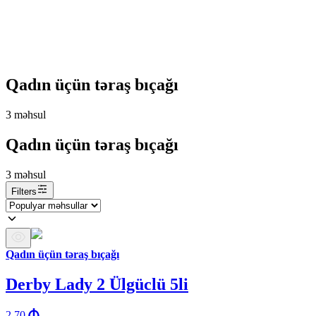
Qadın üçün təraş bıçağı
3
məhsul
Qadın üçün təraş bıçağı
3
məhsul
Filters
Qadın üçün təraş bıçağı
Derby Lady 2 Ülgüclü 5li
2.70