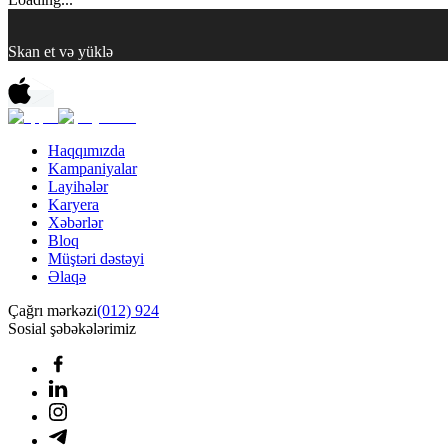
Skan et və yüklə
Haqqımızda
Kampaniyalar
Layihələr
Karyera
Xəbərlər
Bloq
Müştəri dəstəyi
Əlaqə
Çağrı mərkəzi
(012) 924
Sosial şəbəkələrimiz