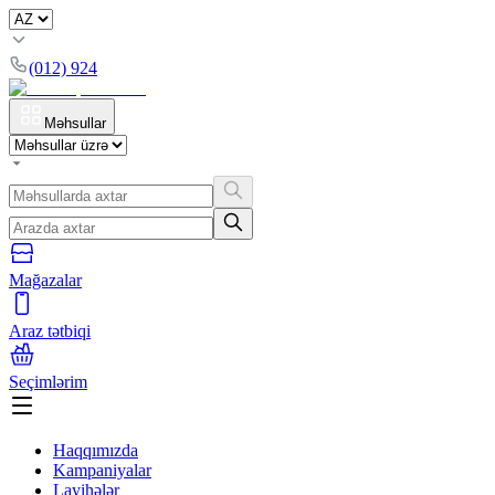
(012) 924
Məhsullar
Mağazalar
Araz tətbiqi
Seçimlərim
Haqqımızda
Kampaniyalar
Layihələr