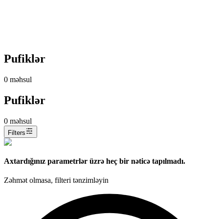
Pufiklər
0
məhsul
Pufiklər
0
məhsul
Filters
Axtardığınız parametrlər üzrə heç bir nəticə tapılmadı.
Zəhmət olmasa, filteri tənzimləyin