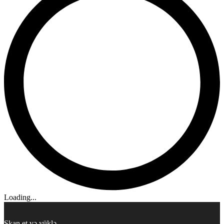
Loading...
Skan et və yüklə