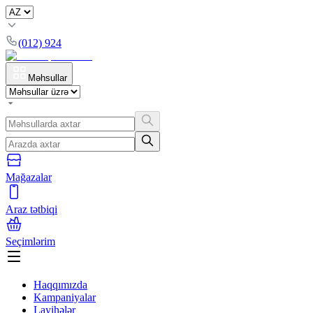
(012) 924
Məhsullar
Mağazalar
Araz tətbiqi
Seçimlərim
Haqqımızda
Kampaniyalar
Layihələr