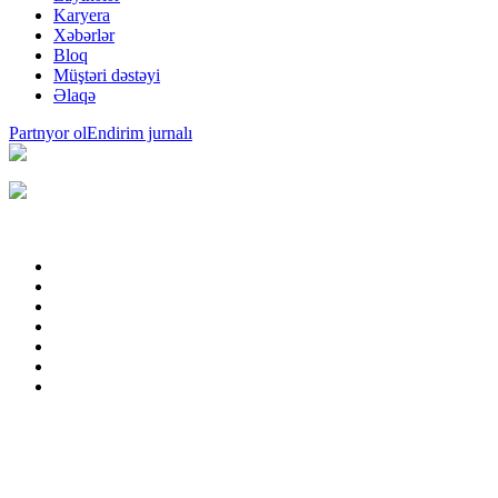
Karyera
Xəbərlər
Bloq
Müştəri dəstəyi
Əlaqə
Partnyor ol
Endirim jurnalı