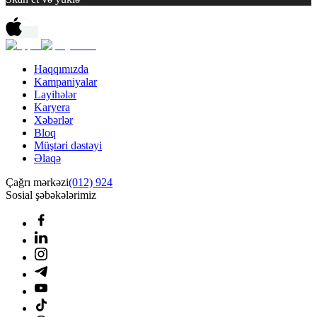
Haqqımızda
Kampaniyalar
Layihələr
Karyera
Xəbərlər
Bloq
Müştəri dəstəyi
Əlaqə
Çağrı mərkəzi
(012) 924
Sosial şəbəkələrimiz