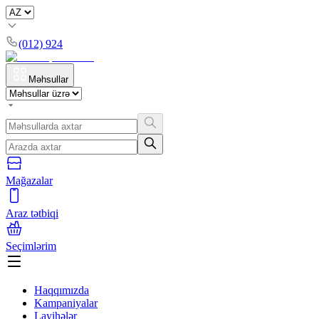
(012) 924
Məhsullar
Mağazalar
Araz tətbiqi
Seçimlərim
Haqqımızda
Kampaniyalar
Layihələr