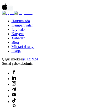
Haqqımızda
Kampaniyalar
Layihələr
Karyera
Xəbərlər
Bloq
Müştəri dəstəyi
Əlaqə
Çağrı mərkəzi
(012) 924
Sosial şəbəkələrimiz