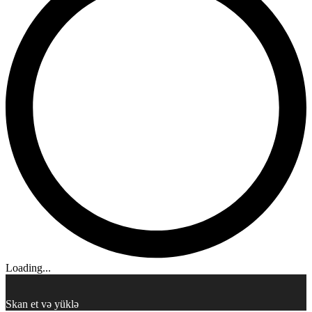
Loading...
Skan et və yüklə