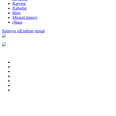
Karyera
Xəbərlər
Bloq
Müştəri dəstəyi
Əlaqə
Partnyor ol
Endirim jurnalı