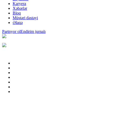
Karyera
Xəbərlər
Bloq
Müştəri dəstəyi
Əlaqə
Partnyor ol
Endirim jurnalı