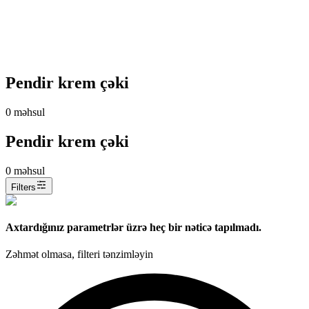
Pendir krem çəki
0
məhsul
Pendir krem çəki
0
məhsul
Filters
Axtardığınız parametrlər üzrə heç bir nəticə tapılmadı.
Zəhmət olmasa, filteri tənzimləyin