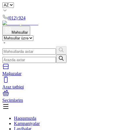
(012) 924
Məhsullar
Mağazalar
Araz tətbiqi
Seçimlərim
Haqqımızda
Kampaniyalar
Layihələr