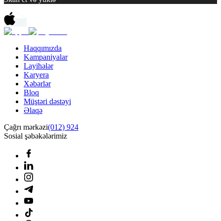
Haqqımızda
Kampaniyalar
Layihələr
Karyera
Xəbərlər
Bloq
Müştəri dəstəyi
Əlaqə
Çağrı mərkəzi
(012) 924
Sosial şəbəkələrimiz