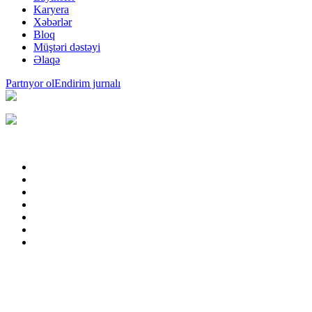
Karyera
Xəbərlər
Bloq
Müştəri dəstəyi
Əlaqə
Partnyor ol
Endirim jurnalı