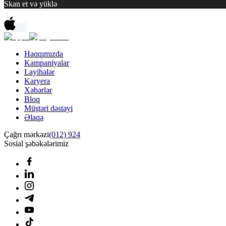
Skan et və yüklə
Haqqımızda
Kampaniyalar
Layihələr
Karyera
Xəbərlər
Bloq
Müştəri dəstəyi
Əlaqə
Çağrı mərkəzi
(012) 924
Sosial şəbəkələrimiz