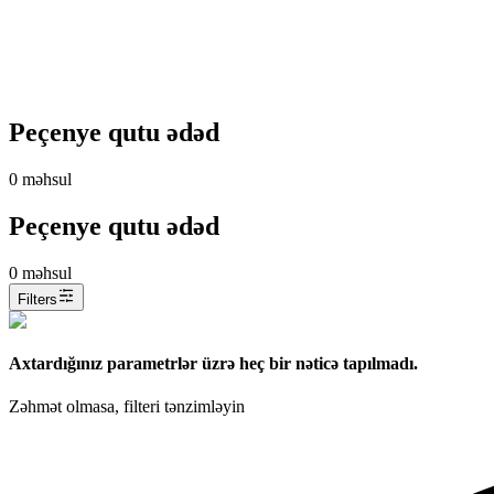
Peçenye qutu ədəd
0
məhsul
Peçenye qutu ədəd
0
məhsul
Filters
Axtardığınız parametrlər üzrə heç bir nəticə tapılmadı.
Zəhmət olmasa, filteri tənzimləyin