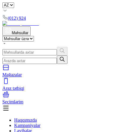
(012) 924
Məhsullar
Mağazalar
Araz tətbiqi
Seçimlərim
Haqqımızda
Kampaniyalar
Layihələr