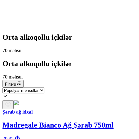
Orta alkoqollu içkilər
70
məhsul
Orta alkoqollu içkilər
70
məhsul
Filters
Şərab ağ idxal
Madregale Bianco Ağ Şərab 750ml
20.95