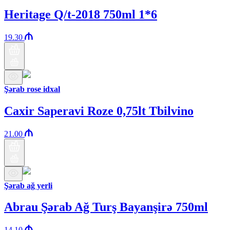
Heritage Q/t-2018 750ml 1*6
19.30
Şərab rose idxal
Caxir Saperavi Roze 0,75lt Tbilvino
21.00
Şərab ağ yerli
Abrau Şərab Ağ Turş Bayanşirə 750ml
14.10