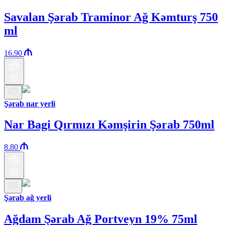
Savalan Şərab Traminor Ağ Kəmturş 750
ml
16.90
Şərab nar yerli
Nar Bagi Qırmızı Kəmşirin Şərab 750ml
8.80
Şərab ağ yerli
Ağdam Şərab Ağ Portveyn 19% 75ml