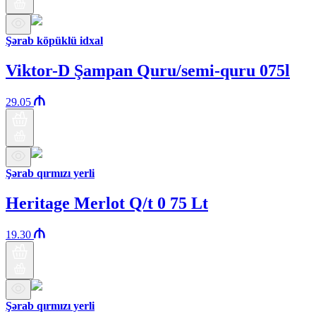
Şərab köpüklü idxal
Viktor-D Şampan Quru/semi-quru 075l
29.05
Şərab qırmızı yerli
Heritage Merlot Q/t 0 75 Lt
19.30
Şərab qırmızı yerli