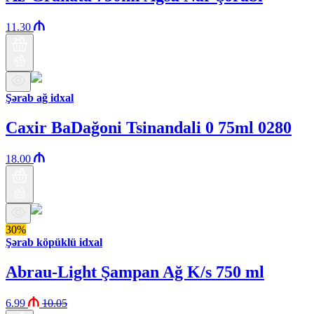
11.30
Şərab ağ idxal
Caxir BaDağoni Tsinandali 0 75ml 0280
18.00
30%
Şərab köpüklü idxal
Abrau-Light Şampan Ağ K/s 750 ml
6.99
10.05