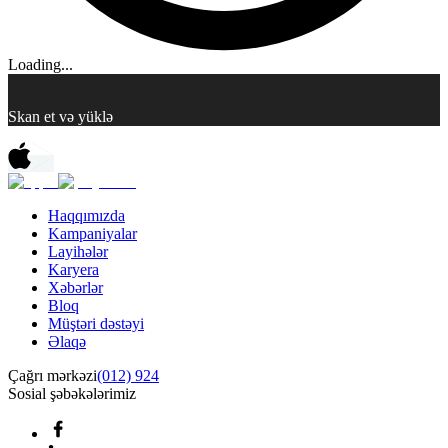
Loading...
Skan et və yüklə
Haqqımızda
Kampaniyalar
Layihələr
Karyera
Xəbərlər
Bloq
Müştəri dəstəyi
Əlaqə
Çağrı mərkəzi
(012) 924
Sosial şəbəkələrimiz