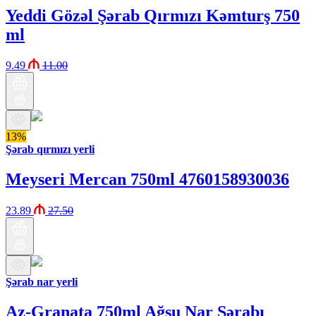
Yeddi Gözəl Şərab Qırmızı Kəmturş 750
ml
9.49
11.00
13%
Şərab qırmızı yerli
Meyseri Mercan 750ml 4760158930036
23.89
27.50
Şərab nar yerli
Az-Granata 750ml Ağsu Nar Şərabı