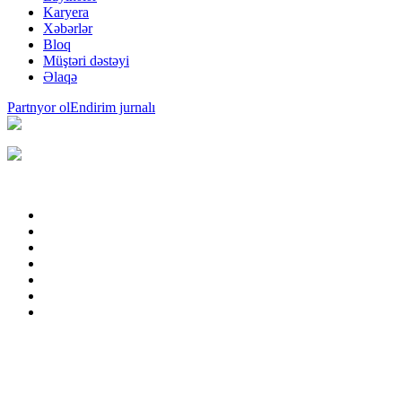
Karyera
Xəbərlər
Bloq
Müştəri dəstəyi
Əlaqə
Partnyor ol
Endirim jurnalı