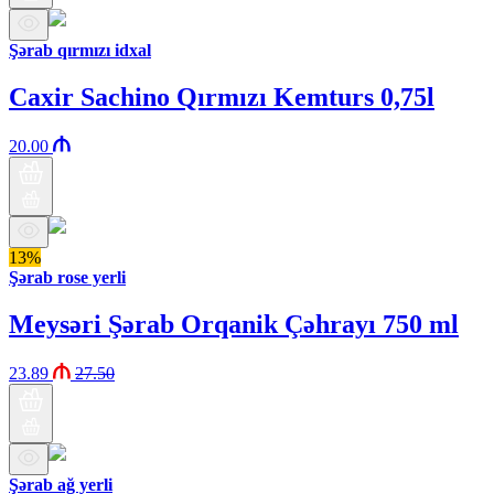
Şərab qırmızı idxal
Caxir Sachino Qırmızı Kemturs 0,75l
20.00
13%
Şərab rose yerli
Meysəri Şərab Orqanik Çəhrayı 750 ml
23.89
27.50
Şərab ağ yerli