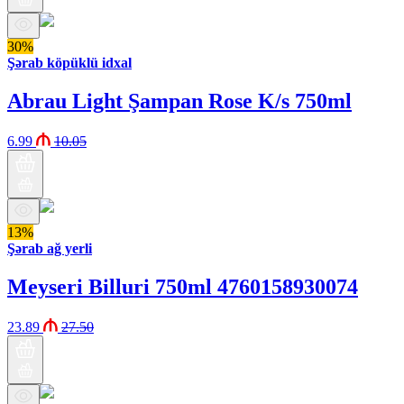
30%
Şərab köpüklü idxal
Abrau Light Şampan Rose K/s 750ml
6.99
10.05
13%
Şərab ağ yerli
Meyseri Billuri 750ml 4760158930074
23.89
27.50