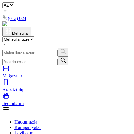
(012) 924
Məhsullar
Mağazalar
Araz tətbiqi
Seçimlərim
Haqqımızda
Kampaniyalar
Layihələr