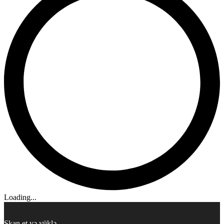
Loading...
Skan et və yüklə