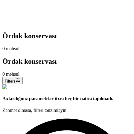
Ördək konservası
0
məhsul
Ördək konservası
0
məhsul
Filters
Axtardığınız parametrlər üzrə heç bir nəticə tapılmadı.
Zəhmət olmasa, filteri tənzimləyin