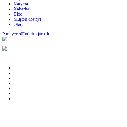
Karyera
Xəbərlər
Bloq
Müştəri dəstəyi
Əlaqə
Partnyor ol
Endirim jurnalı