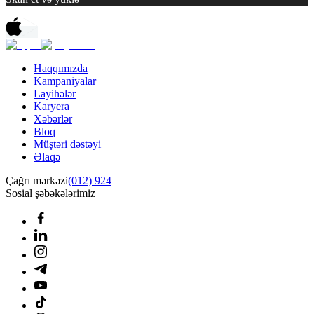
Haqqımızda
Kampaniyalar
Layihələr
Karyera
Xəbərlər
Bloq
Müştəri dəstəyi
Əlaqə
Çağrı mərkəzi
(012) 924
Sosial şəbəkələrimiz