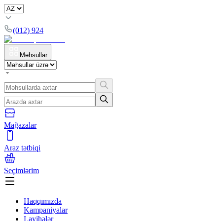
(012) 924
Məhsullar
Mağazalar
Araz tətbiqi
Seçimlərim
Haqqımızda
Kampaniyalar
Layihələr