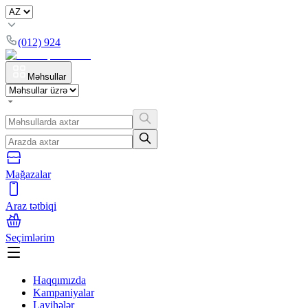
(012) 924
Məhsullar
Mağazalar
Araz tətbiqi
Seçimlərim
Haqqımızda
Kampaniyalar
Layihələr