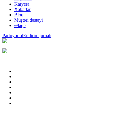
Karyera
Xəbərlər
Bloq
Müştəri dəstəyi
Əlaqə
Partnyor ol
Endirim jurnalı