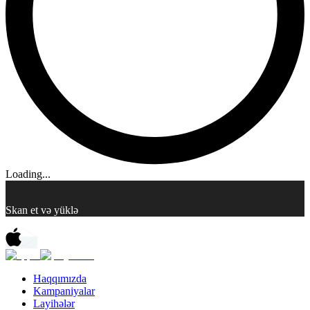
Loading...
Skan et və yüklə
Haqqımızda
Kampaniyalar
Layihələr