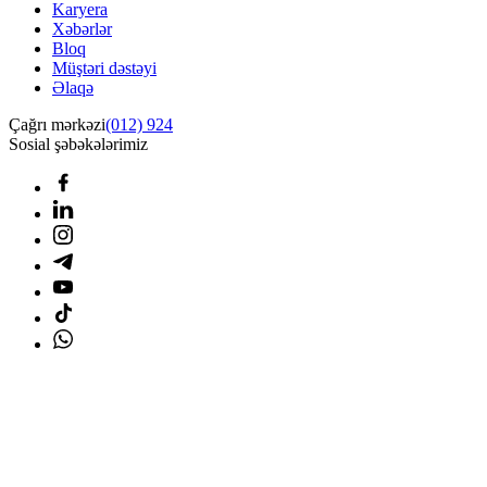
Karyera
Xəbərlər
Bloq
Müştəri dəstəyi
Əlaqə
Çağrı mərkəzi
(012) 924
Sosial şəbəkələrimiz