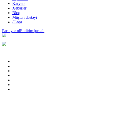
Karyera
Xəbərlər
Bloq
Müştəri dəstəyi
Əlaqə
Partnyor ol
Endirim jurnalı