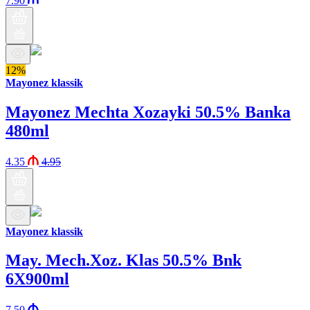
7.90
12%
Mayonez klassik
Mayonez Mechta Xozayki 50.5% Banka
480ml
4.35
4.95
Mayonez klassik
May. Mech.Xoz. Klas 50.5% Bnk
6X900ml
7.50