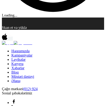
Loading...
Skan et və yüklə
Haqqımızda
Kampaniyalar
Layihələr
Karyera
Xəbərlər
Bloq
Müştəri dəstəyi
Əlaqə
Çağrı mərkəzi
(012) 924
Sosial şəbəkələrimiz