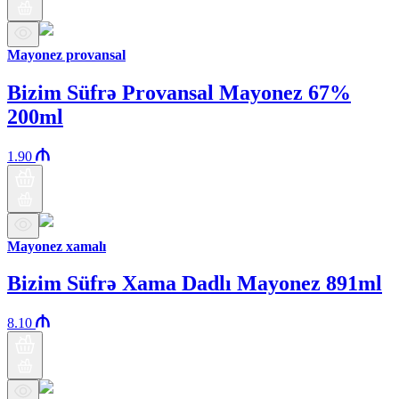
Mayonez provansal
Bizim Süfrə Provansal Mayonez 67%
200ml
1.90
Mayonez xamalı
Bizim Süfrə Xama Dadlı Mayonez 891ml
8.10