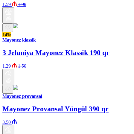
1.59
1.90
14%
Mayonez klassik
3 Jelaniya Mayonez Klassik 190 qr
1.29
1.50
Mayonez provansal
Mayonez Provansal Yüngül 390 qr
3.50