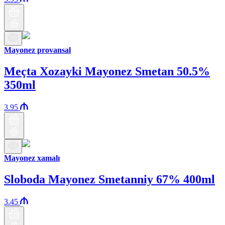
Mayonez provansal
Meçta Xozayki Mayonez Smetan 50.5%
350ml
3.95
Mayonez xamalı
Sloboda Mayonez Smetanniy 67% 400ml
3.45