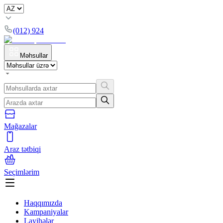
(012) 924
Məhsullar
Mağazalar
Araz tətbiqi
Seçimlərim
Haqqımızda
Kampaniyalar
Layihələr