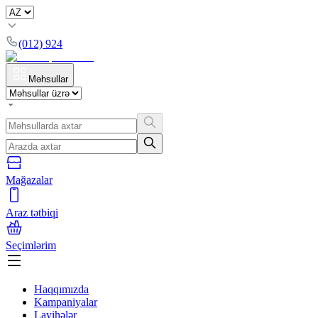
(012) 924
Məhsullar
Mağazalar
Araz tətbiqi
Seçimlərim
Haqqımızda
Kampaniyalar
Layihələr