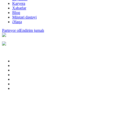
Karyera
Xəbərlər
Bloq
Müştəri dəstəyi
Əlaqə
Partnyor ol
Endirim jurnalı