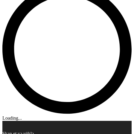
Loading...
Skan et və yüklə