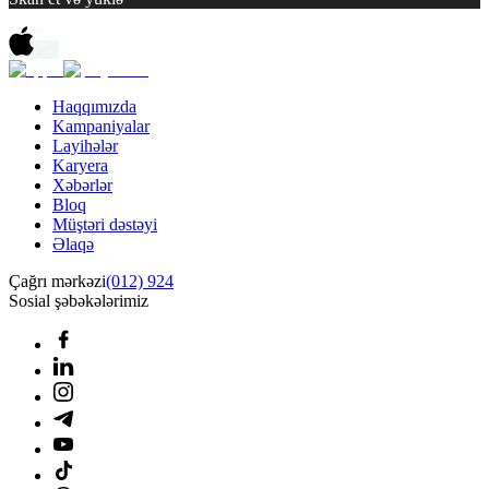
Haqqımızda
Kampaniyalar
Layihələr
Karyera
Xəbərlər
Bloq
Müştəri dəstəyi
Əlaqə
Çağrı mərkəzi
(012) 924
Sosial şəbəkələrimiz