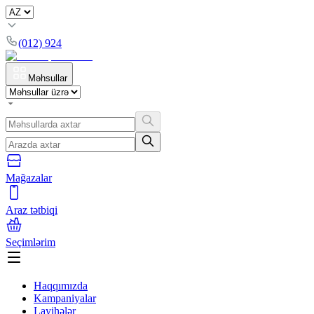
(012) 924
Məhsullar
Mağazalar
Araz tətbiqi
Seçimlərim
Haqqımızda
Kampaniyalar
Layihələr