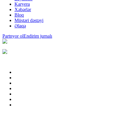
Karyera
Xəbərlər
Bloq
Müştəri dəstəyi
Əlaqə
Partnyor ol
Endirim jurnalı