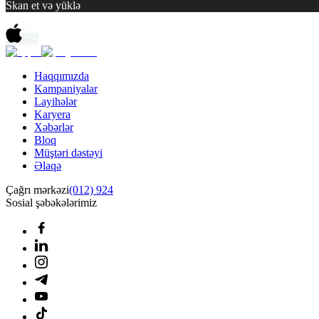
Skan et və yüklə
Haqqımızda
Kampaniyalar
Layihələr
Karyera
Xəbərlər
Bloq
Müştəri dəstəyi
Əlaqə
Çağrı mərkəzi
(012) 924
Sosial şəbəkələrimiz