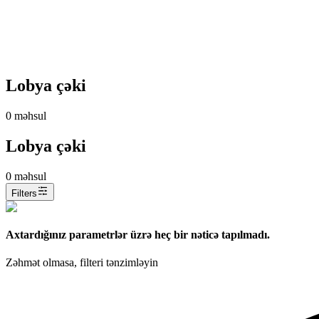
Lobya çəki
0
məhsul
Lobya çəki
0
məhsul
Filters
Axtardığınız parametrlər üzrə heç bir nəticə tapılmadı.
Zəhmət olmasa, filteri tənzimləyin