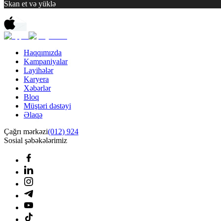
Skan et və yüklə
Haqqımızda
Kampaniyalar
Layihələr
Karyera
Xəbərlər
Bloq
Müştəri dəstəyi
Əlaqə
Çağrı mərkəzi
(012) 924
Sosial şəbəkələrimiz