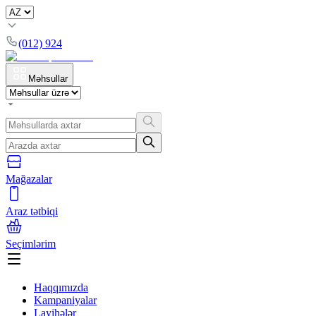
(012) 924
Məhsullar
Mağazalar
Araz tətbiqi
Seçimlərim
Haqqımızda
Kampaniyalar
Layihələr