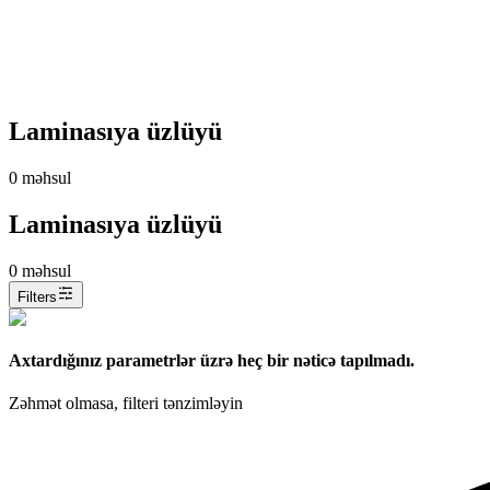
Laminasıya üzlüyü
0
məhsul
Laminasıya üzlüyü
0
məhsul
Filters
Axtardığınız parametrlər üzrə heç bir nəticə tapılmadı.
Zəhmət olmasa, filteri tənzimləyin