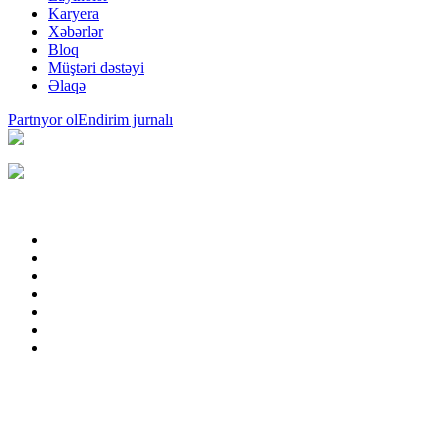
Karyera
Xəbərlər
Bloq
Müştəri dəstəyi
Əlaqə
Partnyor ol
Endirim jurnalı