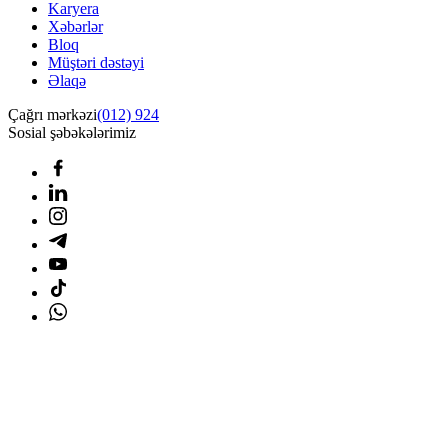
Karyera
Xəbərlər
Bloq
Müştəri dəstəyi
Əlaqə
Çağrı mərkəzi
(012) 924
Sosial şəbəkələrimiz