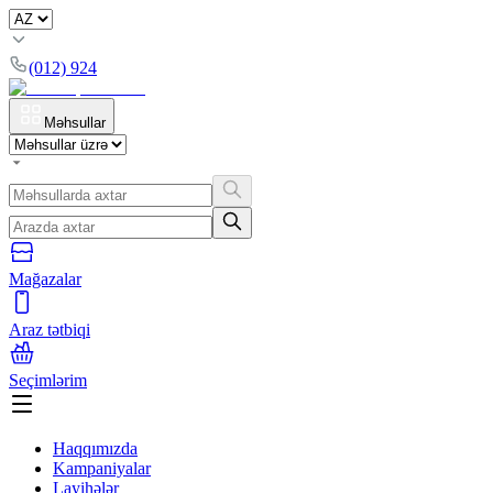
(012) 924
Məhsullar
Mağazalar
Araz tətbiqi
Seçimlərim
Haqqımızda
Kampaniyalar
Layihələr