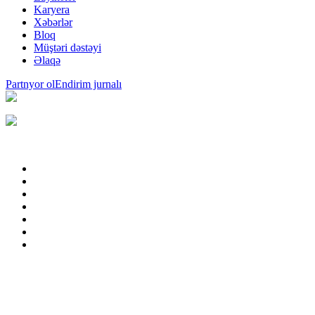
Karyera
Xəbərlər
Bloq
Müştəri dəstəyi
Əlaqə
Partnyor ol
Endirim jurnalı