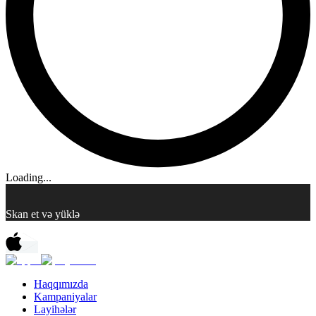
Loading...
Skan et və yüklə
Haqqımızda
Kampaniyalar
Layihələr