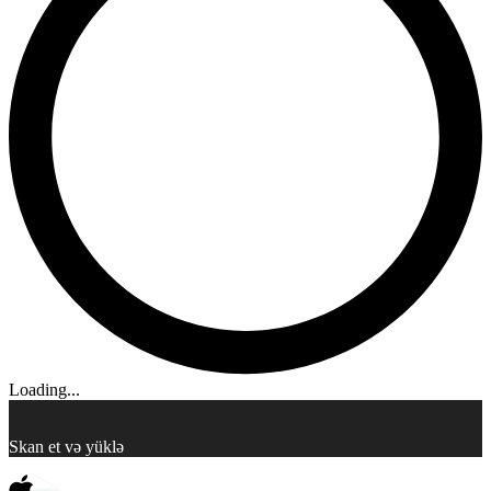
Loading...
Skan et və yüklə