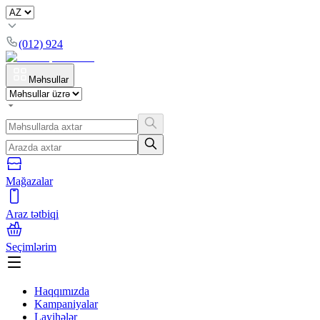
(012) 924
Məhsullar
Mağazalar
Araz tətbiqi
Seçimlərim
Haqqımızda
Kampaniyalar
Layihələr