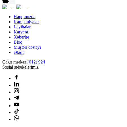
Haqqımızda
Kampaniyalar
Layihələr
Karyera
Xəbərlər
Bloq
Müştəri dəstəyi
Əlaqə
Çağrı mərkəzi
(012) 924
Sosial şəbəkələrimiz