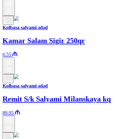
Kolbasa salyami ədəd
Kamar Salam Sigir 250qr
6.55
Kolbasa salyami ədəd
Remit S/k Salyami Milanskaya kq
89.95