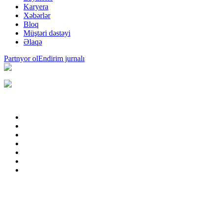
Karyera
Xəbərlər
Bloq
Müştəri dəstəyi
Əlaqə
Partnyor ol
Endirim jurnalı