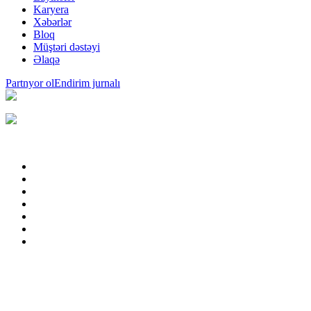
Karyera
Xəbərlər
Bloq
Müştəri dəstəyi
Əlaqə
Partnyor ol
Endirim jurnalı