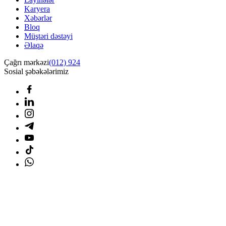
Karyera
Xəbərlər
Bloq
Müştəri dəstəyi
Əlaqə
Çağrı mərkəzi
(012) 924
Sosial şəbəkələrimiz