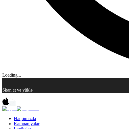
Loading...
Skan et və yüklə
Haqqımızda
Kampaniyalar
Layihələr