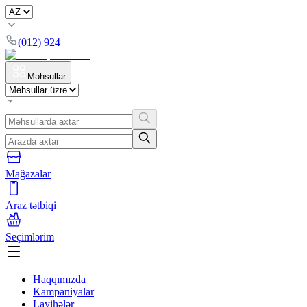
(012) 924
Məhsullar
Mağazalar
Araz tətbiqi
Seçimlərim
Haqqımızda
Kampaniyalar
Layihələr