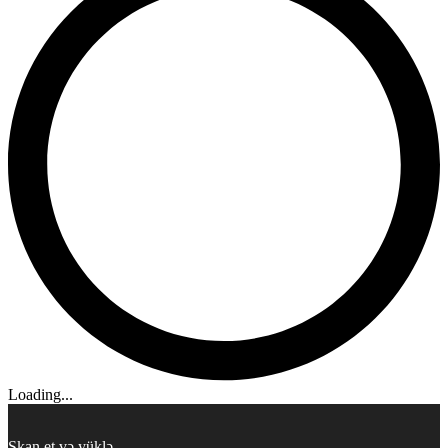
Loading...
Skan et və yüklə