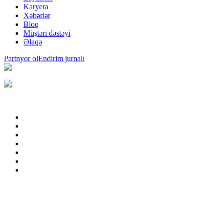
Karyera
Xəbərlər
Bloq
Müştəri dəstəyi
Əlaqə
Partnyor ol
Endirim jurnalı