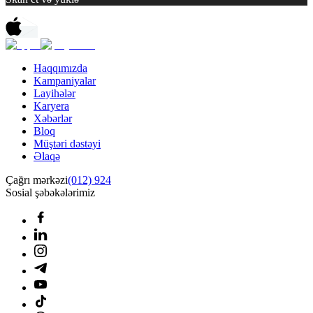
Haqqımızda
Kampaniyalar
Layihələr
Karyera
Xəbərlər
Bloq
Müştəri dəstəyi
Əlaqə
Çağrı mərkəzi
(012) 924
Sosial şəbəkələrimiz