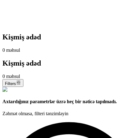
Kişmiş ədəd
0
məhsul
Kişmiş ədəd
0
məhsul
Filters
Axtardığınız parametrlər üzrə heç bir nəticə tapılmadı.
Zəhmət olmasa, filteri tənzimləyin