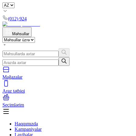
(012) 924
Məhsullar
Mağazalar
Araz tətbiqi
Seçimlərim
Haqqımızda
Kampaniyalar
Layihələr