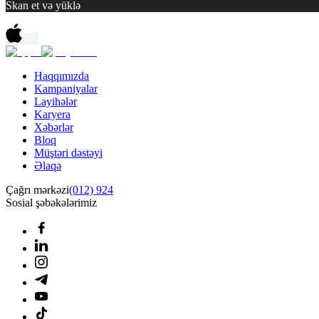
Skan et və yüklə
Haqqımızda
Kampaniyalar
Layihələr
Karyera
Xəbərlər
Bloq
Müştəri dəstəyi
Əlaqə
Çağrı mərkəzi
(012) 924
Sosial şəbəkələrimiz