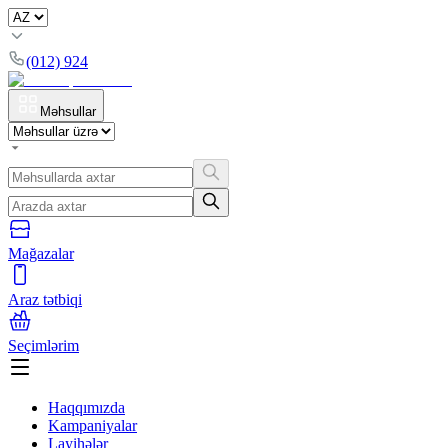
(012) 924
Məhsullar
Mağazalar
Araz tətbiqi
Seçimlərim
Haqqımızda
Kampaniyalar
Layihələr