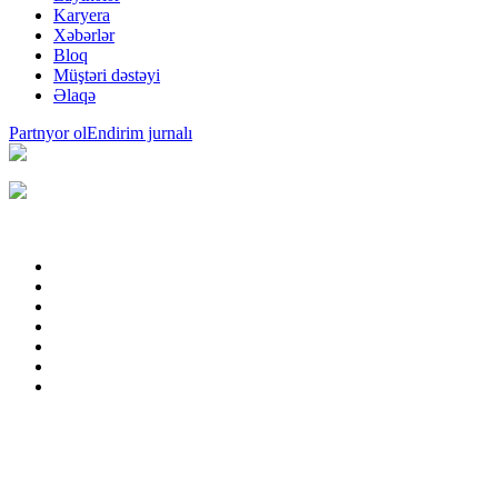
Karyera
Xəbərlər
Bloq
Müştəri dəstəyi
Əlaqə
Partnyor ol
Endirim jurnalı