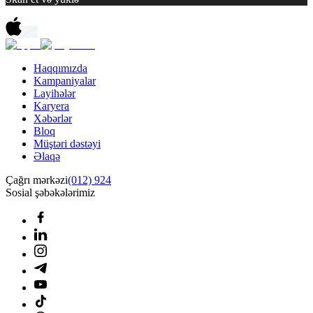
Haqqımızda
Kampaniyalar
Layihələr
Karyera
Xəbərlər
Bloq
Müştəri dəstəyi
Əlaqə
Çağrı mərkəzi
(012) 924
Sosial şəbəkələrimiz