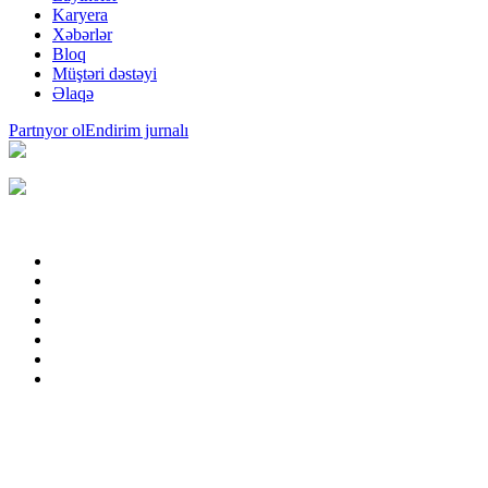
Karyera
Xəbərlər
Bloq
Müştəri dəstəyi
Əlaqə
Partnyor ol
Endirim jurnalı