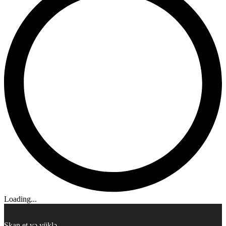
Loading...
Skan et və yüklə