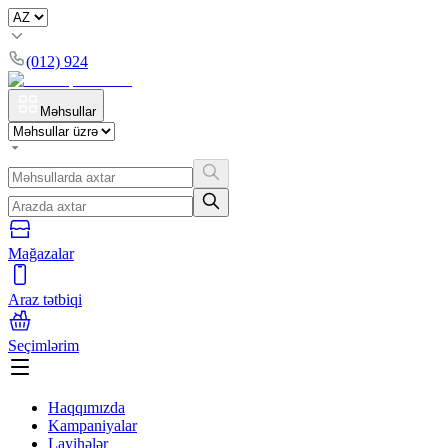
(012) 924
Məhsullar
Mağazalar
Araz tətbiqi
Seçimlərim
Haqqımızda
Kampaniyalar
Layihələr