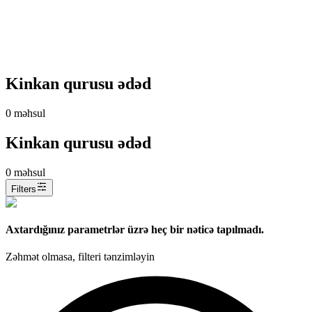
Kinkan qurusu ədəd
0
məhsul
Kinkan qurusu ədəd
0
məhsul
Filters
Axtardığınız parametrlər üzrə heç bir nəticə tapılmadı.
Zəhmət olmasa, filteri tənzimləyin