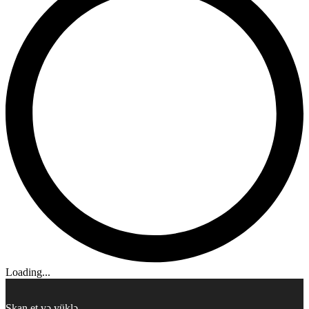
Loading...
Skan et və yüklə