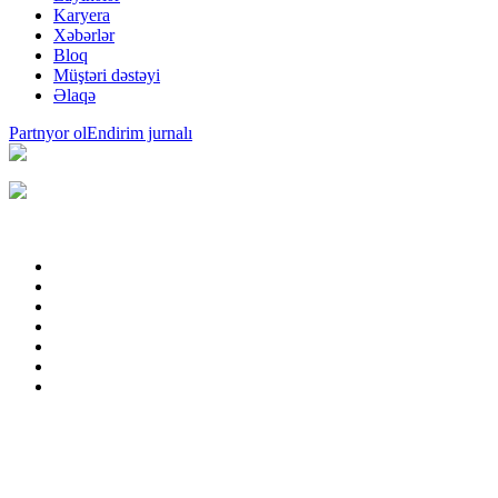
Karyera
Xəbərlər
Bloq
Müştəri dəstəyi
Əlaqə
Partnyor ol
Endirim jurnalı