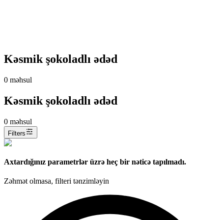
Kəsmik şokoladlı ədəd
0
məhsul
Kəsmik şokoladlı ədəd
0
məhsul
Filters
Axtardığınız parametrlər üzrə heç bir nəticə tapılmadı.
Zəhmət olmasa, filteri tənzimləyin