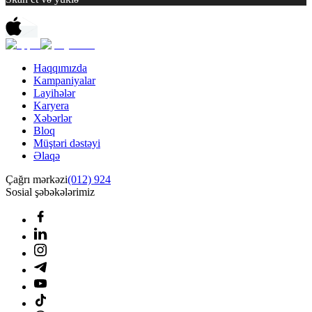
Haqqımızda
Kampaniyalar
Layihələr
Karyera
Xəbərlər
Bloq
Müştəri dəstəyi
Əlaqə
Çağrı mərkəzi
(012) 924
Sosial şəbəkələrimiz