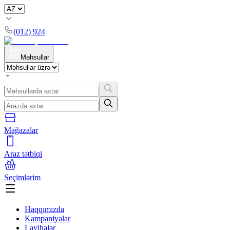
(012) 924
Məhsullar
Mağazalar
Araz tətbiqi
Seçimlərim
Haqqımızda
Kampaniyalar
Layihələr