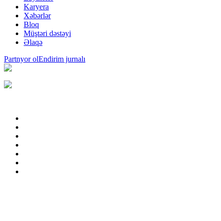
Karyera
Xəbərlər
Bloq
Müştəri dəstəyi
Əlaqə
Partnyor ol
Endirim jurnalı