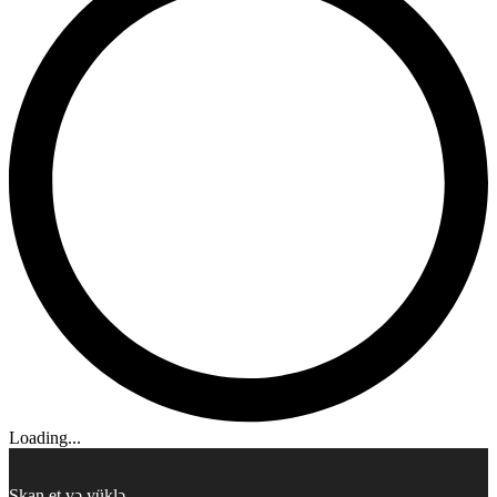
Loading...
Skan et və yüklə