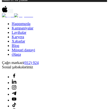
Haqqımızda
Kampaniyalar
Layihələr
Karyera
Xəbərlər
Bloq
Müştəri dəstəyi
Əlaqə
Çağrı mərkəzi
(012) 924
Sosial şəbəkələrimiz