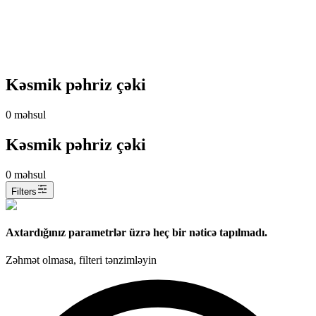
Kəsmik pəhriz çəki
0
məhsul
Kəsmik pəhriz çəki
0
məhsul
Filters
Axtardığınız parametrlər üzrə heç bir nəticə tapılmadı.
Zəhmət olmasa, filteri tənzimləyin