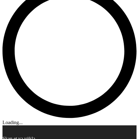
Loading...
Skan et və yüklə