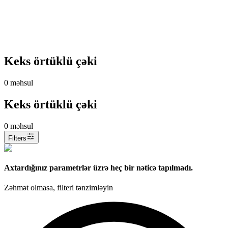
Keks örtüklü çəki
0
məhsul
Keks örtüklü çəki
0
məhsul
Filters
Axtardığınız parametrlər üzrə heç bir nəticə tapılmadı.
Zəhmət olmasa, filteri tənzimləyin