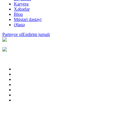
Karyera
Xəbərlər
Bloq
Müştəri dəstəyi
Əlaqə
Partnyor ol
Endirim jurnalı