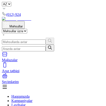
(012) 924
Məhsullar
Mağazalar
Araz tətbiqi
Seçimlərim
Haqqımızda
Kampaniyalar
Layihələr