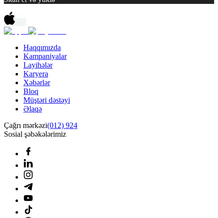
Haqqımızda
Kampaniyalar
Layihələr
Karyera
Xəbərlər
Bloq
Müştəri dəstəyi
Əlaqə
Çağrı mərkəzi
(012) 924
Sosial şəbəkələrimiz