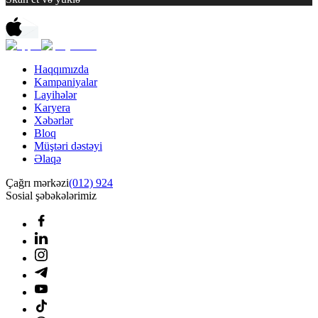
Haqqımızda
Kampaniyalar
Layihələr
Karyera
Xəbərlər
Bloq
Müştəri dəstəyi
Əlaqə
Çağrı mərkəzi
(012) 924
Sosial şəbəkələrimiz