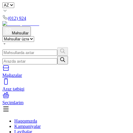
(012) 924
Məhsullar
Mağazalar
Araz tətbiqi
Seçimlərim
Haqqımızda
Kampaniyalar
Layihələr