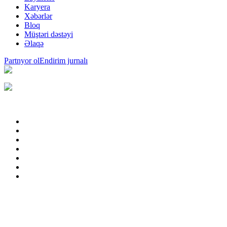
Karyera
Xəbərlər
Bloq
Müştəri dəstəyi
Əlaqə
Partnyor ol
Endirim jurnalı