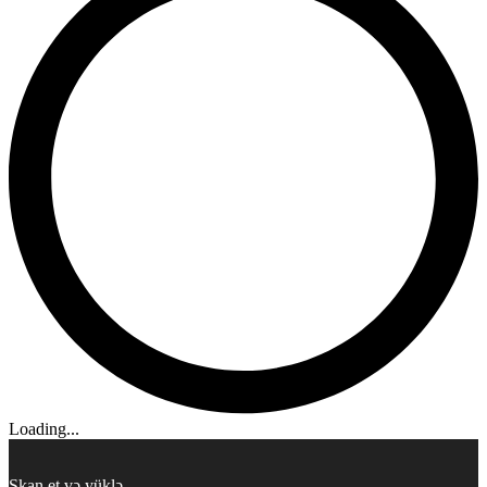
Loading...
Skan et və yüklə