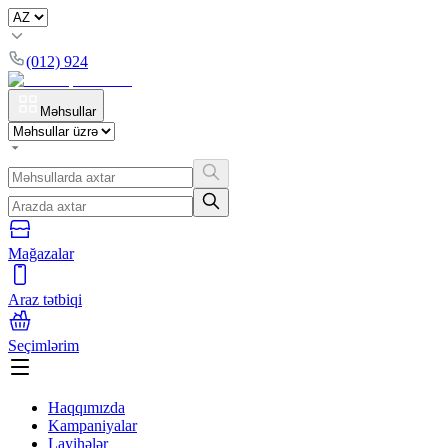
(012) 924
Məhsullar
Mağazalar
Araz tətbiqi
Seçimlərim
Haqqımızda
Kampaniyalar
Layihələr