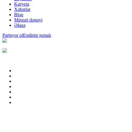
Karyera
Xəbərlər
Bloq
Müştəri dəstəyi
Əlaqə
Partnyor ol
Endirim jurnalı