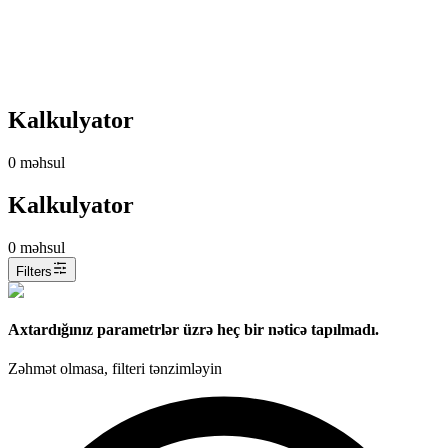
Kalkulyator
0
məhsul
Kalkulyator
0
məhsul
Filters
Axtardığınız parametrlər üzrə heç bir nəticə tapılmadı.
Zəhmət olmasa, filteri tənzimləyin