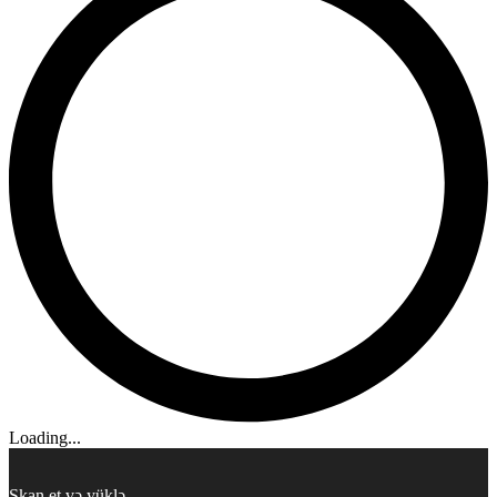
Loading...
Skan et və yüklə