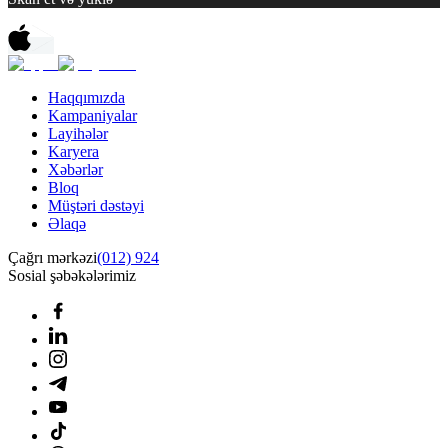
Haqqımızda
Kampaniyalar
Layihələr
Karyera
Xəbərlər
Bloq
Müştəri dəstəyi
Əlaqə
Çağrı mərkəzi
(012) 924
Sosial şəbəkələrimiz